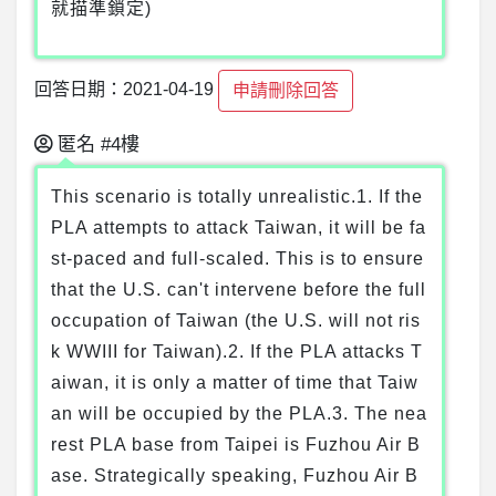
就描準鎖定)
回答日期：2021-04-19
申請刪除回答
匿名
#4樓
This scenario is totally unrealistic.1. If the
PLA attempts to attack Taiwan, it will be fa
st-paced and full-scaled. This is to ensure
that the U.S. can't intervene before the full
occupation of Taiwan (the U.S. will not ris
k WWIII for Taiwan).2. If the PLA attacks T
aiwan, it is only a matter of time that Taiw
an will be occupied by the PLA.3. The nea
rest PLA base from Taipei is Fuzhou Air B
ase. Strategically speaking, Fuzhou Air B