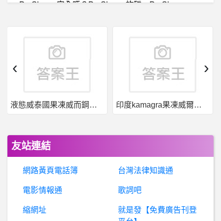
P
roShares安全嗎？ProShares詐騙、ProShares證劵詐騙、(冒)盧燕俐詐騙、陳佳欣詐騙、金兔助學活動詐騙、蔣蔚忠詐騙、客製化投資策略專案詐騙、聚散成莊詐騙
詐
騙通報：Boniry是真的嗎、Boniry詐騙、Boniry是詐騙嗎、Boniry投資詐騙、WooCloud詐騙、Woocioud交易所詐騙。
B
aseballXXXX- 季後賽門票、明年榜眼 哪個比較香？ 季後賽門票、明年榜眼 哪個比較香？
‹
›
蘋
果iOS作業系統- Apple Music卡在「正在同步您的資料庫」
液態威泰國果凍威而鋼哪裡買
印度kamagra果凍威爾剛用於治療男性勃起功能障礙
男
女- 害怕性的女人是否很難在關係中生存？ 害怕性的女人是否很難在關係中生存？
希洽- [Vtub
友站連結
高
雄- 小孩子確診2天了 可以直接載去醫院看診嗎 小孩子確診2天了 可以直接載去醫院看診嗎
網路黃頁電話簿
台灣法律知識通
科
技人- 為什麼主管會工作量大到離職？ 為什麼主管會工作量大到離職？
電影情報通
歌詞吧
縮網址
就是發【免費廣告刊登
BaseballXXXX- 鷹鴨大戰 鷹鴨大戰