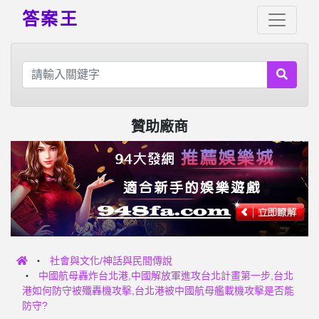
答案王
贊助廠商
社會與文化/神話與民間傳說
中國航母轟炸台北港,中國解放軍進攻台北計畫第一步,台北
港如何防守被殲轟機攻擊,台北港被中國航母艦載機攻擊是否能
防守?