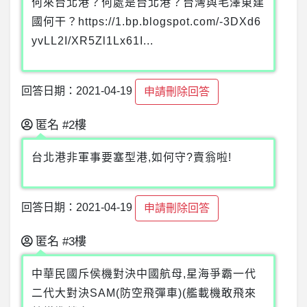
何來台北港？何處是台北港？台灣與毛澤東建
國何干？https://1.bp.blogspot.com/-3DXd6
yvLL2I/XR5Zl1Lx61I...
回答日期：2021-04-19
申請刪除回答
匿名
#2樓
台北港非軍事要塞型港,如何守?賣翁啦!
回答日期：2021-04-19
申請刪除回答
匿名
#3樓
中華民國斥侯機對決中國航母,星海爭霸一代
二代大對決SAM(防空飛彈車)(艦載機敢飛來