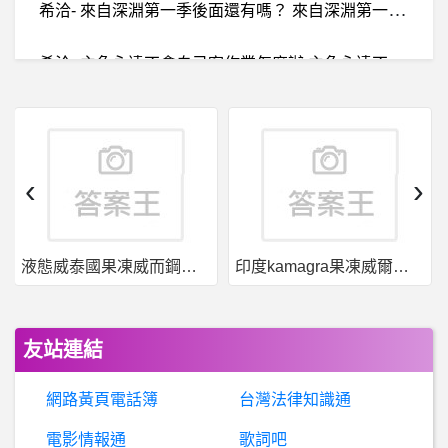
希
洽- 來自深淵第一季後面還有嗎？ 來自深淵第一季後面還有嗎？
希
洽- 主角永遠不會自己寫作業怎麼辦 主角永遠不會自己寫作業怎麼辦
BaseballXXXX- 在狂什麼 在狂什麼
婚姻- 台北婚姻諮商 台北婚姻諮商
‹
›
日
本旅遊- 東京/越後湯澤/河口湖/東京 東京/越後湯澤/河口湖/東京
液態威泰國果凍威而鋼哪裡買
印度kamagra果凍威爾剛用於治療男性勃起功能障礙
美
國籃球- Rondo這兩年的操作算不算我湖之友? Rondo這兩年的操作算不算我湖之友?
超頻- 3700X 超頻電壓設定
友站連結
LinuxDev- 嵌入式系統C程式跑一跑會當掉
網路黃頁電話簿
台灣法律知識通
英
雄聯盟- 統神直播說toyz不敢打開花生的賴？ 統神直播說toyz不敢打開花生的賴？
電影情報通
歌詞吧