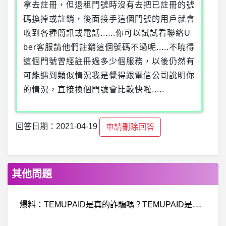
拿去註冊，但退租門號時沒有去把已註冊的號
碼換掉或註銷，後面接手這個門號的用戶就會
收到各種簡訊或電話......你可以試試看聯絡U
ber客服請他們註銷這個號碼不過呢.....不曉得
這個門號曾經註冊過多少個服務，以後仍然有
可能遇到類似情況我是覺得跟電信公司說明你
的情況，直接換個門號會比較快啦.....
回答日期：2021-04-19
申請刪除回答
其他問題
爆
料：TEMUPAID是真的詐騙嗎？TEMUPAID是詐騙？TEMUPAID投資詐騙？TEMUPAID是真的？TEMUPAID交易所詐騙？TEMUPAID入金不出金？假投資真詐騙？