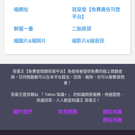
縮網址
就是發【免費廣告刊登
假
冒投資老師：朱家泓詐騙、阮慕驊詐騙、高建宏詐騙、郭哲榮詐騙、邱沁宜詐騙，大家小心不要被騙！
平台】
爆
料：Bitcore是詐騙嗎？Bitcore投資詐騙？Bitcore交易所詐騙？Bitcore平台是詐騙？假投資真詐騙？
鮮寵一番
二胎房貸
縮圖片&縮照片
縮影片&縮音訊
W
orldCup- 金球獎的進球數如果平手是誰要封王？ 金球獎的進球數如果平手是誰要封王？
棒球- 如果有萬波中正的實力 如果有萬波中正的實力
答案王【免費查問題答案平台】為使用者提供免費的線上問題查
日
本旅遊- 帶父母關西七日遊的選擇 帶父母關西七日遊的選擇
詢，任何問題都可以在本平台提出、回答、刪除，也可以聯繫發問
者！
高
雄- 有人聽到衛武營附近一直有碰碰聲嗎？ 有人聽到衛武營附近一直有碰碰聲嗎？
答案王提供類似 『 Yahoo 知識+ 』 的知識問答服務，快速提問、
快速回答，人人都是知識王 答案王 !
棒
球- 大古將來能進入名人堂嗎? 大古將來能進入名人堂嗎?
關於我們
常見問題
網站地圖
網站地圖
棒
球- 天哥好像沒在模仿龍王投球了？ 天哥好像沒在模仿龍王投球了？