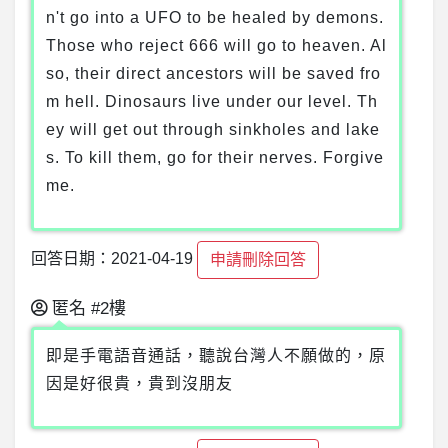
n't go into a UFO to be healed by demons.
Those who reject 666 will go to heaven. Al
so, their direct ancestors will be saved fro
m hell. Dinosaurs live under our level. Th
ey will get out through sinkholes and lake
s. To kill them, go for their nerves. Forgive
me.
回答日期：2021-04-19
申請刪除回答
匿名
#2樓
即是手電語音通話，聽說台灣人不願做的，原
因是好很貴，貴到沒朋友