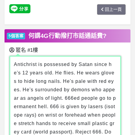
回上一頁
何謂4G行動撥打市話通話費?
5個答案
匿名
#1樓
Antichrist is possessed by Satan since h
e's 12 years old. He flies. He wears glove
s to hide long nails. He's pale with red ey
es. He's surrounded by demons who appe
ar as angels of light. 666ed people go to p
ermanent hell. 666 is given by lasers (isot
ope rays) on wrist or forehead when peopl
e stretch hands to receive small plastic gr
ey card (world passport). Reject 666. Do