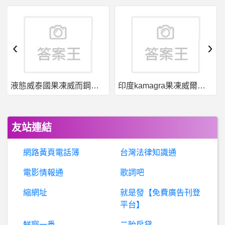
詐
騙通報：Kybernetwork是真的嗎、Kybernetwork詐騙、Kybernetwork是詐騙嗎、Bitopro詐騙、Kyber詐騙、陳紫嫣詐騙
棒
球- 因中華隊入坑中職的球迷是那一年最多 因中華隊入坑中職的球迷是那一年最多
‹
›
計算數學 Problem Solving- rk4 與 euler-cromer 法
液態威泰國果凍威而鋼哪裡買
印度kamagra果凍威爾剛用於治療男性勃起功能障礙
美
國籃球- 公牛戰績獨居聯盟第一 公牛戰績獨居聯盟第一
機
車 摩托車- 水冷車節溫器的問題 水冷車節溫器的問題
友站連結
驗光人員- 尋求北部一起經營眼鏡行的好夥伴 :)
網路黃頁電話簿
台灣法律知識通
溝通談話技巧- 如何安慰剛失戀的人
電影情報通
歌詞吧
縮網址
就是發【免費廣告刊登
Kenji- 川井歌曲
平台】
我
國一一百公尺原本跑12.98 過了半年 都國二了 一百為什麼成績還是停滯甚至掉到13秒 200從26.88掉到27 我練習很認真了 都盡力了雖然不敢說真的用百分之百的力 但為什麼會這樣阿?
鮮寵一番
二胎房貸