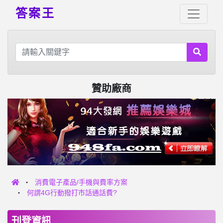
答案王
贊助廠商
消費電子產品/手機與費率方案
何謂4G行動撥打市話通話費?
刊登資訊