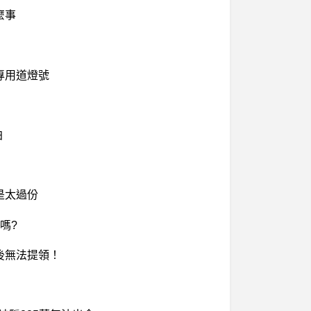
麼事
專用道燈號
拍
是太過份
嗎?
入後無法提領！