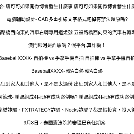
洽- 唐可可如果開微博會發生什麼事 唐可可如果開微博會發生什
電腦輔助設計- CAD多重引線文字格式跑掉有辦法還原嗎?
五福路橋西向東的汽車右轉專用道燈號 五福路橋西向東的汽車右轉
澳門銀河是詐騙嗎？假平台.真詐騙！
BaseballXXXX- 自拍棒 vs 手拿手機自拍 自拍棒 vs 手拿手機自
BaseballXXXX- 魂A白熱 魂A白熱
 出征到家人和其他人，是不是太過份 出征到家人和其他人，是不
國籃球- 聯盟組成4巨頭有成功案例嗎? 聯盟組成4巨頭有成功案例
橋詐騙、FXTRATEGY詐騙、Nocks詐騙？都是假投資，投
9月8日，泰國憲法院將審理巴育任期案！