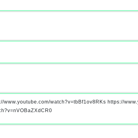
outube.com/watch?v=tbBf1ov8RKs https://www.y
atch?v=nVOBaZXdCR0