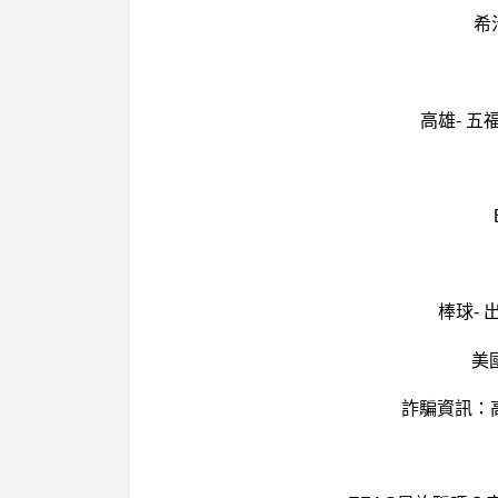
希
高雄- 
棒球-
美
詐騙資訊：高