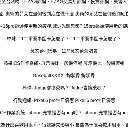
安全合法嗎？EZAG詐騙、EZAG交易所詐騙、投資詐騙、受害人
盟- 奧術的菲艾在暈倒後到底在做什麼 奧術的菲艾在暈倒後到底
- 15pro鏡頭使用新的鍍膜,減少光耀鬼影? 15pro鏡頭使用新的
棒球- 11二軍賽事圖卡怎麼了？ 11二軍賽事圖卡怎麼了？
莫文蔚- [售票］12/7莫文蔚演唱會
蘋果iOS作業系統- 展示機比一般機流暢 展示機比一般機流暢
BaseballXXXX- 鉤狀骨 鉤狀骨
棒球- Judge會換乘嗎？ Judge會換乘嗎？
行動通訊- Pixel 6 pro生日優惠 Pixel 6 pro生日優惠
OS作業系統- iphone 充電是否有bug呢？ iphone 充電是否有b
長輩為什麼喜歡用很乖、很聽話來形容小 長輩為什麼喜歡用很乖、