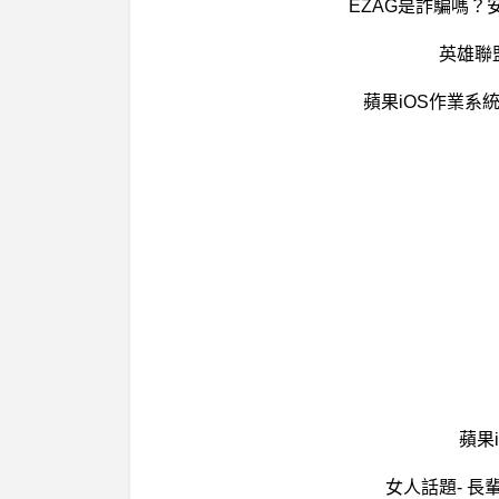
EZAG是詐騙嗎？
英雄聯
蘋果iOS作業系統
蘋果i
女人話題- 