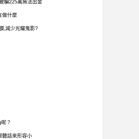
被騙225萬無法出金
在做什麼
鍍膜,減少光耀鬼影?
ug呢？
很聽話來形容小