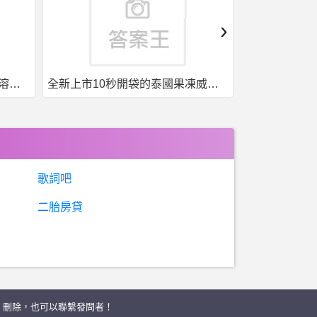
›
全新上市10秒開袋的泰國果凍威而鋼強勢來襲
台灣現貨，泰國果凍. 一盒7包7種口味
歌詞吧
二胎房貸
、刪除，也可以聯繫發問者！