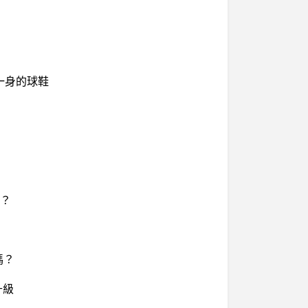
一身的球鞋
8？
嗎？
o升級