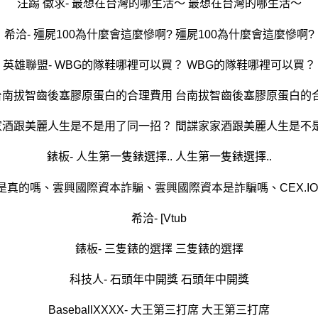
汪踢 徵求- 最想在台灣的哪生活～ 最想在台灣的哪生活～
希洽- 殭屍100為什麼會這麼慘啊? 殭屍100為什麼會這麼慘啊?
英雄聯盟- WBG的隊鞋哪裡可以買？ WBG的隊鞋哪裡可以買？
 台南拔智齒後塞膠原蛋白的合理費用 台南拔智齒後塞膠原蛋白的
家家酒跟美麗人生是不是用了同一招？ 間諜家家酒跟美麗人生是不
錶板- 人生第一隻錶選擇.. 人生第一隻錶選擇..
真的嗎、雲興國際資本詐騙、雲興國際資本是詐騙嗎、CEX.IO是
希洽- [Vtub
錶板- 三隻錶的選擇 三隻錶的選擇
科技人- 石頭年中開獎 石頭年中開獎
BaseballXXXX- 大王第三打席 大王第三打席