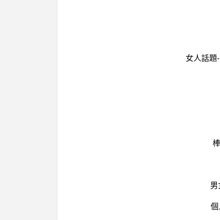
女人話題
棒
男
個人