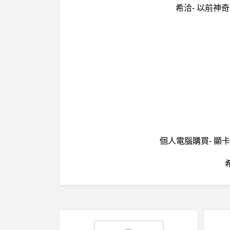
希洽- 以前神
個人電腦購買- 顯