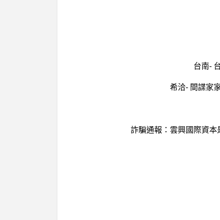
台南-
希洽- 間諜
詐騙通報：雲興國際資本是