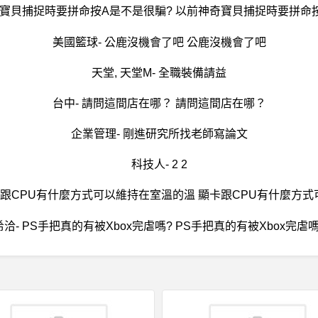
奇寶貝捕捉時要拼命按A是不是很騙? 以前神奇寶貝捕捉時要拼命
美國籃球- 公鹿沒機會了吧 公鹿沒機會了吧
天堂, 天堂M- 全職裝備請益
台中- 請問這間店在哪？ 請問這間店在哪？
企業管理- 剛進研究所找老師寫論文
科技人- 2 2
卡跟CPU有什麼方式可以維持在室溫的溫 顯卡跟CPU有什麼方
希洽- PS手把真的有被Xbox完虐嗎? PS手把真的有被Xbox完虐嗎