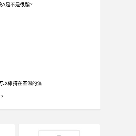
按A是不是很騙?
式可以維持在室溫的溫
?