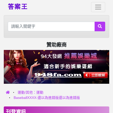
答案王
贊助廠商
運動/其他：運動
BaseballXXXX-還以為進錯版還以為進錯版
刊登資訊