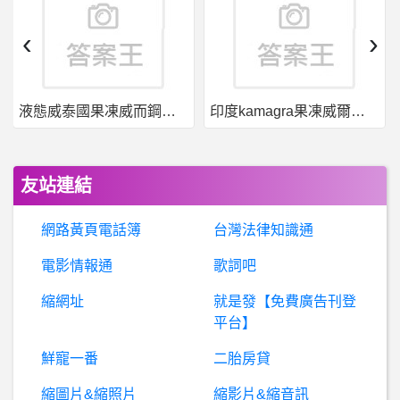
跑跑卡丁車- 請先確認網路順暢
‹
›
BaseballXXXX- 今日台南 今日台南
液態威泰國果凍威而鋼哪裡買
印度kamagra果凍威爾剛用於治療男性勃起功能障礙
棒
球- 比賽中壘審為何不用戴頭盔? 比賽中壘審為何不用戴頭盔?
三
商美邦人壽~理賠很刁難~可以退保單嗎?會退錢嗎?
友站連結
希洽- 戰鬥力寫不好是因為炒短線的關係嗎?
網路黃頁電話簿
台灣法律知識通
BaseballXXXX- 引退後又先發 引退後又先發
電影情報通
歌詞吧
縮網址
就是發【免費廣告刊登
棒球- 剛剛大王第三個好球監督怎麼不挑戰？
平台】
電影- 對劉思慕有改觀了嗎? 對劉思慕有改觀了嗎?
鮮寵一番
二胎房貸
縮圖片&縮照片
縮影片&縮音訊