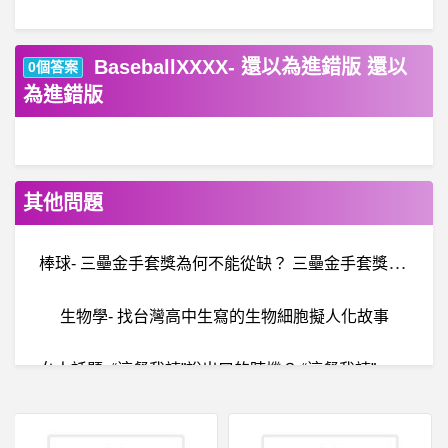
BaseballXXXX- 還以為進錯版 還以
0個答案
為進錯版
其他問題
棒
球- 三壘金手套獎為何不能從缺？ 三壘金手套獎為何不能從缺？
生物學- 找台灣高中生寫的生物細胞擬人化故事
女
人話題- “這餐我請”說出口的時機？ “這餐我請”說出口的時機？
BaseballXXXX- 玉米不參賽亞錦 玉米不參賽亞錦