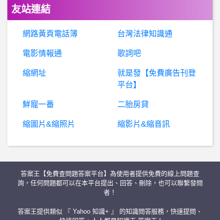
友站連結
BaseballXXXX- 今日桃猿先發 今日桃猿先發
網路黃頁電話簿
台灣法律知識通
BaseballXXXX- 林吳 林吳
電影情報通
歌詞吧
縮網址
就是發【免費廣告刊登
A
ZTrade安全嗎？AZTrade詐騙、AZTrade投資詐騙、AZTrade交易所詐騙、搓合交易詐騙、區塊鏈詐騙
平台】
棒
球- 看到韓國這樣是不是感覺很感慨？ 看到韓國這樣是不是感覺很感慨？
鮮寵一番
二胎房貸
縮圖片&縮照片
縮影片&縮音訊
農業議題- 桑椹通路
BaseballXXXX- 江國豪 江國豪
答案王【免費查問題答案平台】為使用者提供免費的線上問題查
希
洽- 海賊王還可以再出什麼新的惡魔果實 海賊王還可以再出什麼新的惡魔果實
詢，任何問題都可以在本平台提出、回答、刪除，也可以聯繫發問
者！
婚
姻- 精神出軌後成功修復感情經驗? 精神出軌後成功修復感情經驗?
答案王提供類似 『 Yahoo 知識+ 』 的知識問答服務，快速提問、