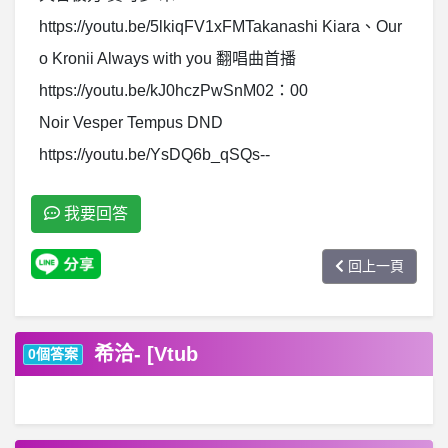
https://youtu.be/5lkiqFV1xFMTakanashi Kiara、Our
o Kronii Always with you 翻唱曲首播
https://youtu.be/kJ0hczPwSnM02：00
Noir Vesper Tempus DND
https://youtu.be/YsDQ6b_qSQs--
我要回答
回上一頁
希洽- [Vtub
0個答案