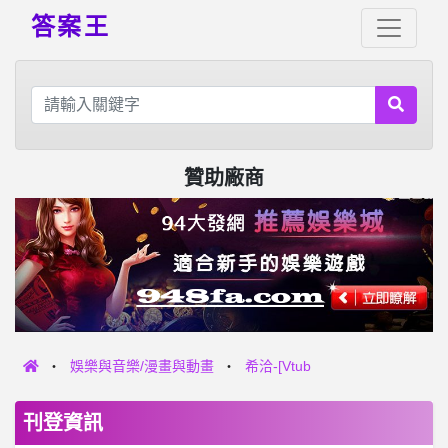
答案王
贊助廠商
娛樂與音樂/漫畫與動畫
希洽-[Vtub
刊登資訊