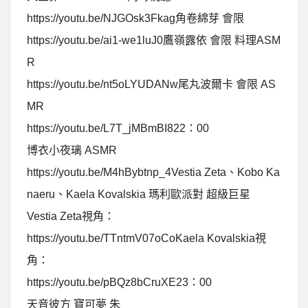
https://youtu.be/NJGOsk3Fkag角卷綿芽 會限
https://youtu.be/ai1-we1luJ0鷹嶺露依 會限 料理ASM
R
https://youtu.be/nt5oLYUDANw尾丸波爾卡 會限 AS
MR
https://youtu.be/L7T_jMBmBI822：00
博衣小夜璃 ASMR
https://youtu.be/M4hBybtnp_4Vestia Zeta、Kobo Ka
naeru、Kaela Kovalskia 瑪利歐派對 超級巨星
Vestia Zeta視角：
https://youtu.be/TTntmV07oCoKaela Kovalskia視
角：
https://youtu.be/pBQz8bCruXE23：00
天音彼方 寶可夢 朱