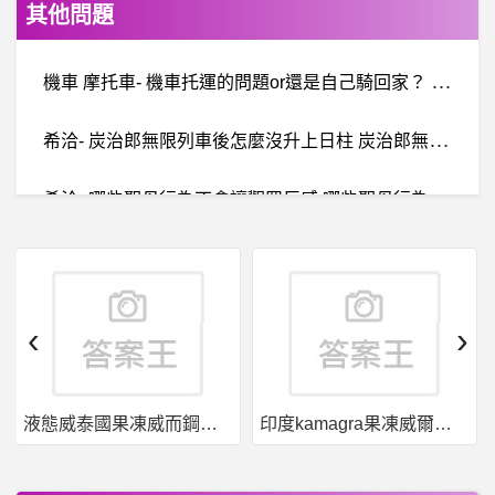
其他問題
機
車 摩托車- 機車托運的問題or還是自己騎回家？ 機車托運的問題or還是自己騎回家？
希
洽- 炭治郎無限列車後怎麼沒升上日柱 炭治郎無限列車後怎麼沒升上日柱
希
洽- 哪些聖母行為不會讓觀眾反感 哪些聖母行為不會讓觀眾反感
BaseballXXXX- 原來還有這件事 原來還有這件事
加拿大- Calgary vs Edmonton
‹
›
T
OEIC多益- Azar Essential online resource如何使用
液態威泰國果凍威而鋼哪裡買
印度kamagra果凍威爾剛用於治療男性勃起功能障礙
梁詠琪- 有關粵翻國 國翻粵
那
銀行來要將車子拖走我們不就一定要把車子交給銀行？