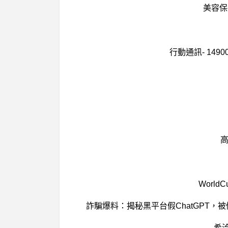
美容保
行動通訊- 14
高
Worl
詐騙爆料：揭秘黑平台假ChatGPT，被假
希洽