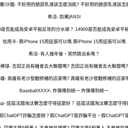
養/沙龍- 不好用的臉部乳液該怎麼消耗? 不好用的臉部乳液該怎
希洽- 如果[ANSI
900是否能成為安卓平板反攻的分水嶺？ 14900是否能成為安卓
信用卡- 買iPhone 15用這張可以嗎 買iPhone 15用這張可以嗎
希洽- 有人幾年後，突然跳派系嗎？
棒球- 吉田正尚有機會去大聯盟嗎? 吉田正尚有機會去大聯盟嗎?
雄- 高雄有老沙發翻修補的店家嗎? 高雄有老沙發翻修補的店家
BaseballXXXX- 炸彈傳到統一 炸彈傳到統一
dCup- 這屆法國淘汰賽怎麼守得這麼好？ 這屆法國淘汰賽怎麼守
ChatGPT詐騙怎麼辦？假ChatGPT是詐騙平台，假ChatGP
- 惡靈古堡5殺黑人 不會被抗議嗎? 惡靈古堡5殺黑人 不會被抗