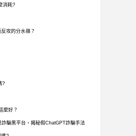
麼消耗?
平板反攻的分水嶺？
嗎?
得這麼好？
T是詐騙黑平台，揭秘假ChatGPT詐騙手法
議嗎?