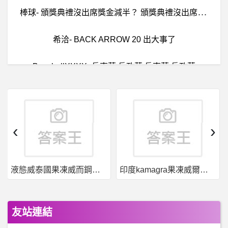
棒
球- 頒獎典禮沒出席獎金減半？ 頒獎典禮沒出席獎金減半？
希洽- BACK ARROW 20 出大事了
BaseballXXXX- 岳東華 岳政華 岳東華 岳政華
房屋交易- 「日常服務業」的住商混合大樓
金融業- 企金的場景開發有哪些呢？
‹
›
高雄- 鹽埕一直聽到碰碰聲？ 鹽埕一直聽到碰碰聲？
印度kamagra果凍威爾剛用於治療男性勃起功能障礙
果凍威而鋼50入，液態威，口溶速效
房
屋交易- 小坪數1.5衛or多隔一房 小坪數1.5衛or多隔一房
棒
球- 喵喵的飯店可以退掉嗎？ 喵喵的飯店可以退掉嗎？
友站連結
儲存裝置- NAS後加一個定期備份