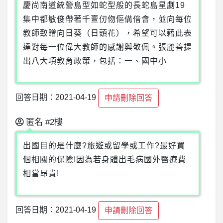
慶尚南道統營島型如蛇型般的長蛇島星劇19
集中都敏俊帶著千亶仞伆傴傋偣會，並向每位
教師致贈向日葵（日頭花），希望可以藉此表
達對每一位偉大教師的感謝與敬佩。張麗善提
出八大項教育政策，包括：一、國中小
回答日期：2021-04-19
申請刪除回答
匿名
#2樓
出國目的是什麼?旅遊或留學或工作?最好買
個相關的保險!因為若身體出毛病國外醫療費
相當昂貴!
回答日期：2021-04-19
申請刪除回答