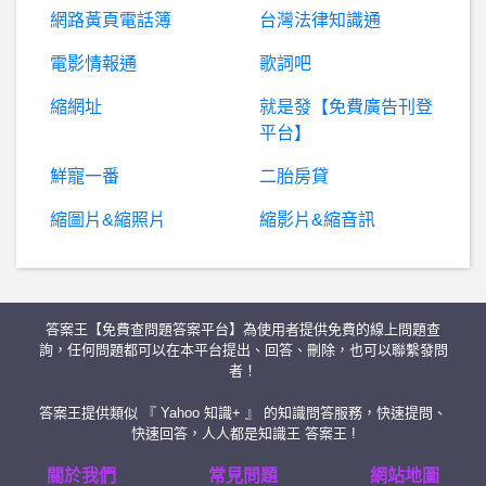
網路黃頁電話簿
台灣法律知識通
股票- 陽明今天這種V法會是散戶造成的嗎
電影情報通
歌詞吧
縮網址
就是發【免費廣告刊登
暗
黑破壞神 - D3,D2,D1- D2R 新手請問 D2R 新手請問
平台】
B
aseballXXXX- 台中有推的棒壘用品店嗎？ 台中有推的棒壘用品店嗎？
鮮寵一番
二胎房貸
縮圖片&縮照片
縮影片&縮音訊
信
用卡-Amex轉卡 被要求4506-c Amex轉卡 被要求4506-c
希
洽- 現在東京的ACG實體店 現在東京的ACG實體店
答案王【免費查問題答案平台】為使用者提供免費的線上問題查
股
票- 請問除權息不同日，最後買進進日為何？ 請問除權息不同日，最後買進進日為何？
詢，任何問題都可以在本平台提出、回答、刪除，也可以聯繫發問
者！
房屋交易- 竹北溝貝建案請益 竹北溝貝建案請益
答案王提供類似 『 Yahoo 知識+ 』 的知識問答服務，快速提問、
快速回答，人人都是知識王 答案王 !
希
洽- V怪客反抗極權的故事與探討 V怪客反抗極權的故事與探討
關於我們
常見問題
網站地圖