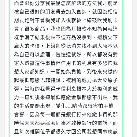
面會跟你分享我最後怎麼解決的方法我之前是
被自己很好的朋友帶去加入直銷，就因為相信
朋友絕對不會騙我加入後就被上線鼓吹我刷卡
買了很多商品，我也因為耳根軟不知為何就這
樣手滑了結果後來不但商品沒拿到，還積欠下
龐大的卡債，上線卻從此消失找不到人原本以
為自己可以處理，慢慢還就好，所以都沒有對
家人透露這件事情但信用卡的利息有多恐怖我
想大家都知道，一開始能負擔，到後來只繳的
起最低應繳巴菲特說：複利的威力遠大於原子
彈，當時的我覺得卡債利息根本大於複利的威
力一直到後來連最低應繳金額都繳不出來，我
的生活開始出現了變化....隨時都很害怕手機
會響，因為每一通都是銀行打來催繳卡費的那
時候天天都要躲著同事才敢接銀行的電話，而
且每次離開位子都很久才回公司我想同事應該