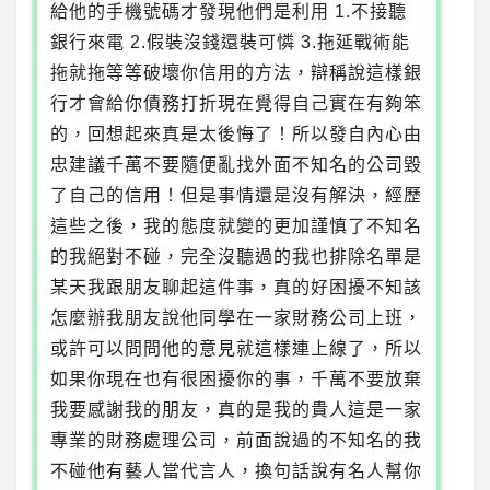
給他的手機號碼才發現他們是利用 1.不接聽
銀行來電 2.假裝沒錢還裝可憐 3.拖延戰術能
拖就拖等等破壞你信用的方法，辯稱說這樣銀
行才會給你債務打折現在覺得自己實在有夠笨
的，回想起來真是太後悔了！所以發自內心由
忠建議千萬不要隨便亂找外面不知名的公司毀
了自己的信用！但是事情還是沒有解決，經歷
這些之後，我的態度就變的更加謹慎了不知名
的我絕對不碰，完全沒聽過的我也排除名單是
某天我跟朋友聊起這件事，真的好困擾不知該
怎麼辦我朋友說他同學在一家財務公司上班，
或許可以問問他的意見就這樣連上線了，所以
如果你現在也有很困擾你的事，千萬不要放棄
我要感謝我的朋友，真的是我的貴人這是一家
專業的財務處理公司，前面說過的不知名的我
不碰他有藝人當代言人，換句話說有名人幫你