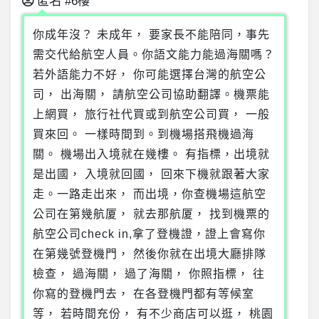
匿名
#6樓
你成年沒？ 未成年， 要家長不能陪同，事先
需交代給航空人員。你語文能力能過海關嗎？
若外語能力不好， 你可能選擇台灣的航空公
司， 出海關， 請航空公司協助翻譯。機票能
上網買， 旅行社代買或到航空公司買， 一般
買來回。 一樣時間到。到機場搭飛機過海
關。 機場出入境就在幾樓。 有指標，出境就
是出國， 入境就回國， 回來下機就跟著大家
走。一路走出來， 而出境，你查機場這航空
公司在第幾航厦， 就去那航厦， 找到機票的
航空公司check in,拿了登機證，證上會寫你
在第幾號登機門， 然後你就在出境大廳排隊
檢查， 過海關， 過了海關， 你照指標， 往
你寫的登機門去， 在各登機門都有等候室
等， 若時間充份， 有不少商店可以逛， 桃園