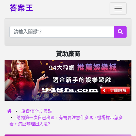
答案王
贊助廠商
旅遊/其他：景點
請問第一次自己出國，有需要注意什麼嗎？機場標示怎麼
看。怎麼辦理出入境?