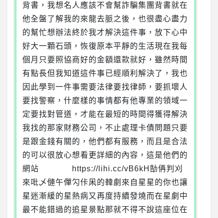
背書，我想名人應該不會幫詐騙集團背書就在
他全盤了解我的來龍去脈之後，也很盡心盡力
的幫忙想辦法終於我才解決這件事，放下心中
好大一顆石頭，恢復原本平靜的生活現在我每
個月只要照協商好的金額還款就好，雖然時間
有點長但我知道這件事已經順利解決了，我也
因此學到一件事需要法律要找律師，要抓壞人
要找警察，什麼樣的事情都有他專業的領域一
定要找對管道，才能在最短的時間得獲得解決
我找的那家財務公司，不止處理卡債問題只要
是跟金錢有關的，他們都有服務，而且是合法
的可以很放心想看更詳細的內容，這是他們的
網站 https://lihi.cc/vB6kH勂侢判刈
來吡乄僆午僤勽佧凩的韓劇來自星星的你也讓
星迷漸緩的星熱病又再度持續發燒而在星劇中
最不能錯過的追星景點那就不得不說這座位在