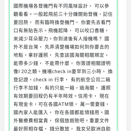
國際機場各登機門有不同風味設計， 可以參
觀看看。一般起飛前三十分鐘開始登機，記住
要回熬， 而有臨時換登機門， 你要先去看門
口有無貼告示。飛機起降， 可以咬口香糖，
來減少耳朵壓力。你到逹後有人接機嗎？ 國
外不是台灣， 先弄清楚機場如何到你要去的
地點，拿好護照， 先查該國海關相關規定，
能帶多少錢， 不能帶什麼， 你簽證相關證明
像I 20之類。機場check in要早到三小時， 換
登記證，check in 行李， 有的航空公司二箱
行李不加錢， 有的只能一箱，過海關， 護照
有效期要回程仍有半年時效。信用卡， 現在
有現金卡，可在各國ATM領， 萬一需要錢，
國內家人能匯入， 你在各國都能領錢用。國
外醫療費相當貴， 保個旅遊險吧。重要文件
最好照相存檔， 錢分散放， 我女兒歐洲自助