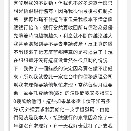
有發現我的不對勁，但我也不敢多透露什麼只
想趕快跟銀行協商，因為我很怕最後被強制扣
薪，就再也瞞不住這件事但是我根本不懂怎麼
跟銀行協商，銀行當然要收回所有債務為最優
先隨著時間越拖越久，利息就不斷的越滾越大
我甚至還想到要不要去申請破產，反正真的繳
不出錢來了能怎麼辦那時真的是被逼急了！現
在想想還好沒有這樣做當然在很無助的情況
下，我做了一個錯誤的決定因為實在繳不出錢
來，所以我就委託一家在台中的債務處理公司
幫我處理你要請他幫忙處理，當然每個月就要
繳一筆委託費給他(處理的這期間我又多損失1
0幾萬給他們，這些如果拿來還卡債不知有多
好)另外還要求我要給他一支手機號碼，由他
們假裝是我本人，接聽銀行的來電因為拖了一
年都沒有處理好，有一天我好奇就打了那支我