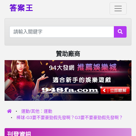
答案王
贊助廠商
運動/其他：運動
棒球-G3要不要豪勁假先發啊？G3要不要豪勁假先發啊？
刊登資訊