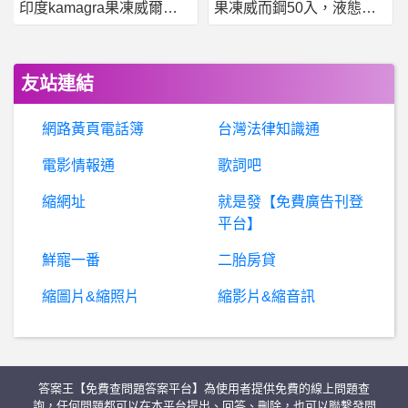
印度kamagra果凍威爾剛用於治療男性勃起功能障礙
果凍威而鋼50入，液態威，口溶速效
BaseballXXXX- 輸給裁判 輸給裁判
房屋交易- 惠宇是怎樣的存在？ 惠宇是怎樣的存在？
友站連結
婚
姻- 要不要為了另一半不去竹科 要不要為了另一半不去竹科
網路黃頁電話簿
台灣法律知識通
股票- 還在堅持買長榮的是哪種人？
電影情報通
歌詞吧
縮網址
就是發【免費廣告刊登
B
itMart是真是假？是假、BitMart詐騙、BitMart交易所詐騙、BitMart詐騙APP、加密貨幣合約交易詐騙、有被BitMart騙錢的嗎？
平台】
女
人話題- 少子化的問題那麼嚴重是為什麼？ 少子化的問題那麼嚴重是為什麼？
鮮寵一番
二胎房貸
縮圖片&縮照片
縮影片&縮音訊
棒
球- 有什麼歌手適合中職明星賽表演？ 有什麼歌手適合中職明星賽表演？
電
影- 尚氣是不是很香？IMDb 8.1分 尚氣是不是很香？IMDb 8.1分
答案王【免費查問題答案平台】為使用者提供免費的線上問題查
ARN-2815車子亂停門口，不留電話，要如何處理？
詢，任何問題都可以在本平台提出、回答、刪除，也可以聯繫發問