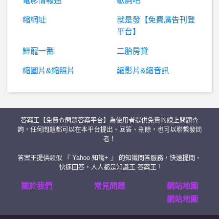
電影情報通
歌詞吧
縮網址
就是發【免費廣告刊登
驗光人員- 今天是特考退費期限
平台】
英
雄聯盟- 帳號轉移系統故障了嗎？ 帳號轉移系統故障了嗎？
鮮寵一番
二胎房貸
縮圖片&縮照片
縮影片&縮音訊
美國籃球- 爵士到底在守三小？？？
BaseballXXXX- Coco姐 Coco姐
答案王【免費查問題答案平台】為使用者提供免費的線上問題查
棒球- 靠守備先發 打擊讓一棒 球迷能接受嘛？
詢，任何問題都可以在本平台提出、回答、刪除，也可以聯繫發問
者！
股票- 分散風險標的求推薦 分散風險標的求推薦
答案王提供類似 『 Yahoo 知識+ 』 的知識問答服務，快速提問、
快速回答，人人都是知識王 答案王 !
希
洽- 哪些角色的能力仔細想想會很Gay? 哪些角色的能力仔細想想會很Gay?
關於我們
常見問題
網站地圖
網站地圖
Y
T是詐騙嗎？YT詐騙，YT合法嗎？YT無法出金，有人知道YT嗎？YT是真的嗎？被YT詐騙了怎麼辦？YT投資詐騙，假投資，真詐騙