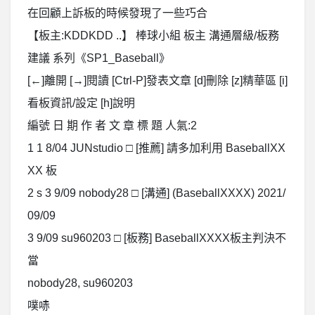
在回顧上訴板的時候發現了一些巧合
【板主:KDDKDD ..】 棒球小組 板主 溝通層級/板務
建議 系列《SP1_Baseball》
[←]離開 [→]閱讀 [Ctrl-P]發表文章 [d]刪除 [z]精華區 [i]
看板資訊/設定 [h]說明
編號 日 期 作 者 文 章 標 題 人氣:2
1 1 8/04 JUNstudio □ [推薦] 請多加利用 BaseballXX
XX 板
2 s 3 9/09 nobody28 □ [溝通] (BaseballXXXX) 2021/
09/09
3 9/09 su960203 □ [板務] BaseballXXXX板主判決不
當
nobody28, su960203
噗哧