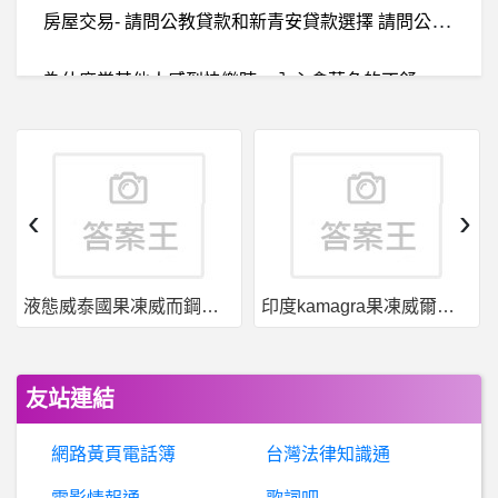
房
屋交易- 請問公教貸款和新青安貸款選擇 請問公教貸款和新青安貸款選擇
為
什麼當其他人感到快樂時，內心會莫名的不舒服⋯⋯?
希
洽- 能“無上限增強”的角色？ 能“無上限增強”的角色？
無線基地台韌體- Fon plus 2201N
‹
›
嘉義- 嘉義costco人多嗎？
液態威泰國果凍威而鋼哪裡買
印度kamagra果凍威爾剛用於治療男性勃起功能障礙
B
aseballXXXX- 我就問前指揮官阿中有沒有擋 我就問前指揮官阿中有沒有擋
BaseballXXXX- 氣勢 氣勢
友站連結
詐
騙爆料：揭秘黑平台GAIME，被GAIME詐騙怎麼辦？GAIME是詐騙平台，GAIME是詐騙黑平台，揭秘GAIME詐騙手法
網路黃頁電話簿
台灣法律知識通
行動通訊- 實體指紋有推薦的手機嗎？