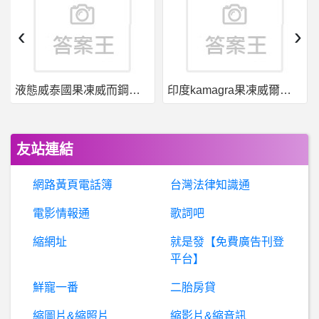
中島美嘉- 特別時間的照片
‹
›
希
洽- 喜歡的角色從小蘭變成灰原是什麼原因 喜歡的角色從小蘭變成灰原是什麼原因
液態威泰國果凍威而鋼哪裡買
印度kamagra果凍威爾剛用於治療男性勃起功能障礙
希
洽-米卡砂意外的很像理科太太 米卡砂意外的很像理科太太
這
隻黃腰虎頭蜂，不斷的來回喝水，飛走了，過30秒又回來繼續喝 ，已經一個禮拜了，牠天天都來，該放它繼續或是把它趕走，陽台很小只有一坪左右，請問網友們會怎麼處理？在4樓?
友站連結
女
人話題- 9/23生日是天秤座還是處女座呀？ 9/23生日是天秤座還是處女座呀？
網路黃頁電話簿
台灣法律知識通
美國籃球- 3-1領先相關統計 3-1領先相關統計
電影情報通
歌詞吧
縮網址
就是發【免費廣告刊登
Lions- 陳韻文 陳韻文
平台】
B
aseballXXXX- 江少慶的問題根本不是開局病啦 江少慶的問題根本不是開局病啦
鮮寵一番
二胎房貸
縮圖片&縮照片
縮影片&縮音訊