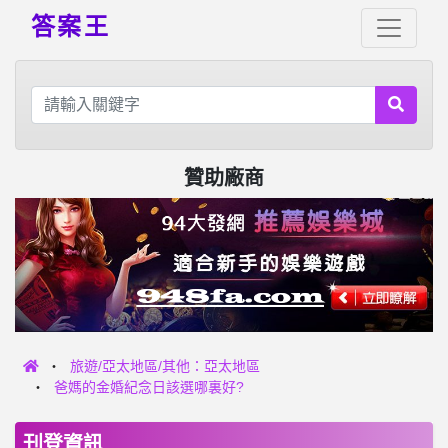
答案王
贊助廠商
旅遊/亞太地區/其他：亞太地區
爸媽的金婚紀念日該選哪裏好?
刊登資訊