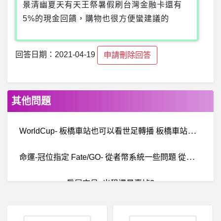
景清幽夏天有天王祭暑假刷台灣金融卡還有
5%的現金回饋，購物也很方便蠻建議的
回答日期：2021-04-19
申請刪除回答
其他問題
W
orldCup- 板橋車站也可以看世足轉播 板橋車站也可以看世足轉播
命
運-冠位指定 Fate/GO- 從者幣系統一些問題 從者幣系統一些問題
房屋交易- 出租還是賣掉?
Mathematica- Mathematica無法開啟？