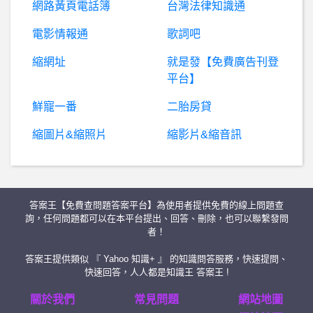
網路黃頁電話簿
台灣法律知識通
希
洽- 跟幼女最搭的屬性是笨蛋嗎？ 跟幼女最搭的屬性是笨蛋嗎？
電影情報通
歌詞吧
縮網址
就是發【免費廣告刊登
BaseballXXXX- 中信二連霸優惠 中信二連霸優惠
平台】
中壢- 下雨啦，趕快收衣服啦
鮮寵一番
二胎房貸
縮圖片&縮照片
縮影片&縮音訊
女
人話題- 如何50多歲看起來像30出頭？ 如何50多歲看起來像30出頭？
王力宏- 請問王力宏有什麼新歌?
答案王【免費查問題答案平台】為使用者提供免費的線上問題查
英雄聯盟- TPA是不是罪魁禍首 TPA是不是罪魁禍首
詢，任何問題都可以在本平台提出、回答、刪除，也可以聯繫發問
者！
女人話題- 吃抗生素一直拉肚子 吃抗生素一直拉肚子
答案王提供類似 『 Yahoo 知識+ 』 的知識問答服務，快速提問、
快速回答，人人都是知識王 答案王 !
臺劇- 華燈初上（有雷 華燈初上（有雷
關於我們
常見問題
網站地圖