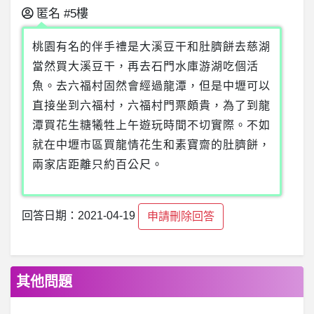
匿名
#5樓
桃園有名的伴手禮是大溪豆干和肚臍餅去慈湖
當然買大溪豆干，再去石門水庫游湖吃個活
魚。去六福村固然會經過龍潭，但是中壢可以
直接坐到六福村，六福村門票頗貴，為了到龍
潭買花生糖犧牲上午遊玩時間不切實際。不如
就在中壢市區買龍情花生和素寶齋的肚臍餅，
兩家店距離只約百公尺。
回答日期：2021-04-19
申請刪除回答
其他問題