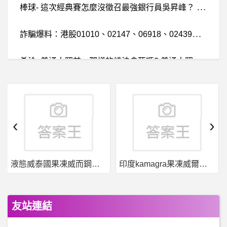
棒
球- 這次經典賽怎麼沒徵召最強銀行員吳昇峰？ 這次經典賽怎麼沒徵召最強銀行員吳昇峰？
詐
騙爆料：港股01010、02147、06918、02439美股EJH是老詐仙叫買要小心 不要相信他們會很慘！老仙傅脩組、會長余菲組、黑石Jk組、分班組。
希
洽- 普通人照兼一那樣的練法會死嗎? 普通人照兼一那樣的練法會死嗎?
棒
球- 各聯盟有什麼防堵擺爛搶狀元的手段 各聯盟有什麼防堵擺爛搶狀元的手段
簡
街資本是詐騙、IMC Trading詐騙、盛寶金融是詐騙、簡街資本、盛寶金融詐騙
‹
›
棒
球- 陳重廷剛剛那個高彈跳球難度算很高嗎 陳重廷剛剛那個高彈跳球難度算很高嗎
液態威泰國果凍威而鋼哪裡買
印度kamagra果凍威爾剛用於治療男性勃起功能障礙
郵輪旅行- 哥詩達號的套房
希
洽- 雷電到底是木屬還是金屬 雷電到底是木屬還是金屬
友站連結
棒
球- 爪爪是不是農場跟教練怪怪的啊 爪爪是不是農場跟教練怪怪的啊