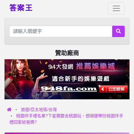
答案王
贊助廠商
旅遊/亞太地區/台灣
桃園伴手禮名單?下星期要去桃園玩，想順便帶份桃園伴手
禮回家給爸媽?