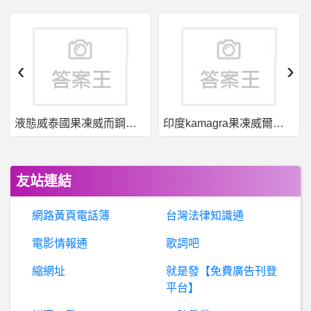
希
洽- 新世界線的宮城高三會怎樣？ 新世界線的宮城高三會怎樣？
棒
球- 中華隊教練團是在睡覺嗎 中華隊教練團是在睡覺嗎
‹
›
C/C++- linux呼叫so函式，執行出現undefined s..
液態威泰國果凍威而鋼哪裡買
印度kamagra果凍威爾剛用於治療男性勃起功能障礙
股票- 我有沒有被詐騙？ 我有沒有被詐騙？ 已刪文
BaseballXXXX- 詹子賢歷年OPS+ 詹子賢歷年OPS+
友站連結
G
arena - 台灣競舞娛樂- 登入競時通會跳出某個頁面是中毒還是木馬
網路黃頁電話簿
台灣法律知識通
日
本旅遊- 東京及輕井澤房型請益 (親子遊) 東京及輕井澤房型請益 (親子遊)
電影情報通
歌詞吧
縮網址
就是發【免費廣告刊登
希
洽- 有沒有travian 類型的遊戲或手遊? 有沒有travian 類型的遊戲或手遊?
平台】