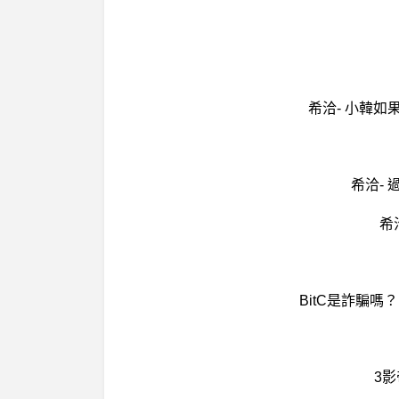
希洽- 小韓
希洽-
希
BitC是詐騙嗎
3