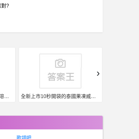
對?
›
全新上市10秒開袋的泰國果凍威而鋼強勢來襲
台灣現貨，泰國果凍. 一盒7包7種口味
歌詞吧