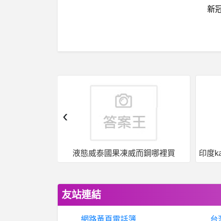
新
‹
而鋼哪裡買
印度kamagra果凍威爾剛用於治療男性勃起功能障礙
友站連結
網路黃頁電話簿
台