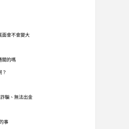
贏面會不會變大
通關的嗎
啊？
投資詐騙、無法出金
的事