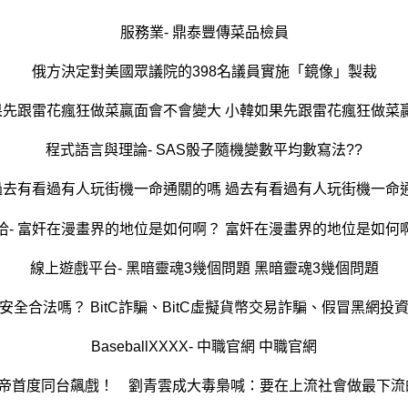
服務業- 鼎泰豐傳菜品檢員
俄方決定對美國眾議院的398名議員實施「鏡像」製裁
如果先跟雷花瘋狂做菜贏面會不會變大 小韓如果先跟雷花瘋狂做菜
程式語言與理論- SAS骰子隨機變數平均數寫法??
 過去有看過有人玩街機一命通關的嗎 過去有看過有人玩街機一命
洽- 富奸在漫畫界的地位是如何啊？ 富奸在漫畫界的地位是如何
線上遊戲平台- 黑暗靈魂3幾個問題 黑暗靈魂3幾個問題
？安全合法嗎？ BitC詐騙、BitC虛擬貨幣交易詐騙、假冒黑網
BaseballXXXX- 中職官網 中職官網
影帝首度同台飆戲！ 劉青雲成大毒梟喊：要在上流社會做最下流