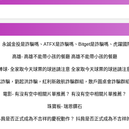
永誠金投是詐騙嗎、ATFX是詐騙嗎、Bitget是詐騙嗎、虎躍
高雄- 高雄不能帶小孩的餐廳 高雄不能帶小孩的餐廳
棒球- 全家取今天球票的球迷請注意 全家取今天球票的球迷請注
詐騙，劉起洪詐騙，紅利新啟航詐騙群組，散戶圓桌會詐騙群組，O
電影- 有沒有空中相關片單推薦？ 有沒有空中相關片單推薦？
珠寶板- 瑞恩鑽石
 抖肩是否正式成為不吉祥的慶祝動作？ 抖肩是否正式成為不吉祥