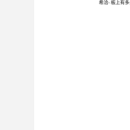
希洽- 板上有