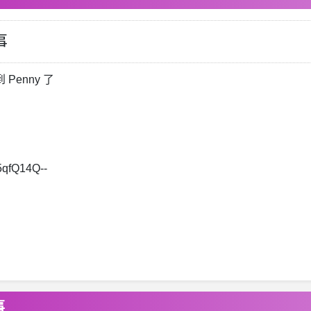
事
Penny 了
5qfQ14Q--
事