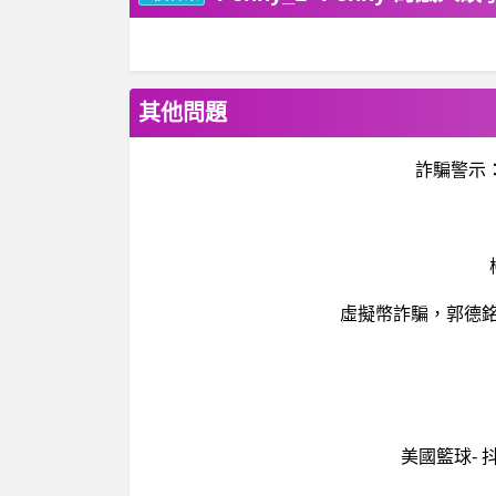
其他問題
詐騙警示：
虛擬幣詐騙，郭德銘
美國籃球-