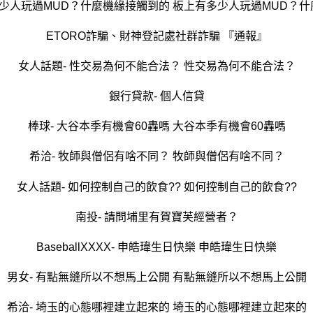
多少人玩過MUD？什麼機緣接觸到的 板上有多少人玩過MUD？
ETORO詐騙、財神登記處社群詐騙 『通報』
女人話題- 性交易為何不能合法？ 性交易為何不能合法？
銀行貸款- 個人信貸
棒球- 大谷本季有機會60轟嗎 大谷本季有機會60轟嗎
希洽- 牧師與僧侶有啥不同？ 牧師與僧侶有啥不同？
女人話題- 如何控制自己的飲食?? 如何控制自己的飲食??
南投- 請問埔里有賀寶芙經營者？
BaseballXXXX- 申皓瑋生日快樂 申皓瑋生日快樂
男女- 有點無縫所以不想馬上公開 有點無縫所以不想馬上公開
希洽- 埼玉的心態哪裡建立起來的 埼玉的心態哪裡建立起來的