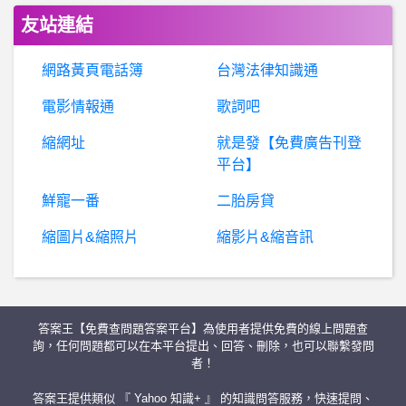
為
什麼某些人會對人格分裂患者感到害怕？ 有人格分裂要如何與人相處？
友站連結
上聯已經有了，不知有誰愿意幫我寫下聯呢？
網路黃頁電話簿
台灣法律知識通
林匯國際詐騙
電影情報通
歌詞吧
縮網址
就是發【免費廣告刊登
女
人話題- 摩斯為什麼都女生在吃? 摩斯為什麼都女生在吃?
平台】
錶板- 文錶防水問題 文錶防水問題
鮮寵一番
二胎房貸
縮圖片&縮照片
縮影片&縮音訊
希
洽- 戰錘40K的人民生活怎麼樣呀? 戰錘40K的人民生活怎麼樣呀?
棒
球- Mesa沒有來是不是很可惜？ Mesa沒有來是不是很可惜？
答案王【免費查問題答案平台】為使用者提供免費的線上問題查
希
洽- 線上遊戲是不是很容易遇到詐騙？ 線上遊戲是不是很容易遇到詐騙？
詢，任何問題都可以在本平台提出、回答、刪除，也可以聯繫發問
者！
智
禾詐騙，智禾投資詐騙平台，智禾詐騙無疑，詐騙媒體誘導民眾加入line投資詐騙群組，聲稱特殊管道獲利，並要求下載智禾詐騙平台進行詐騙，現在已有近百人在廖律師的幫助下挽回被騙的損失
答案王提供類似 『 Yahoo 知識+ 』 的知識問答服務，快速提問、