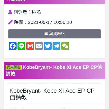
刊登者：匿名
時間：2021-05-17 10:50:20
與我聯絡
Facebook
Line
Gmail
Email
Twitter
Telegram
WeChat
KobeBryant- Kobe XI Ace EP CP值
尚未解答
請教
KobeBryant- Kobe XI Ace EP CP
值請教