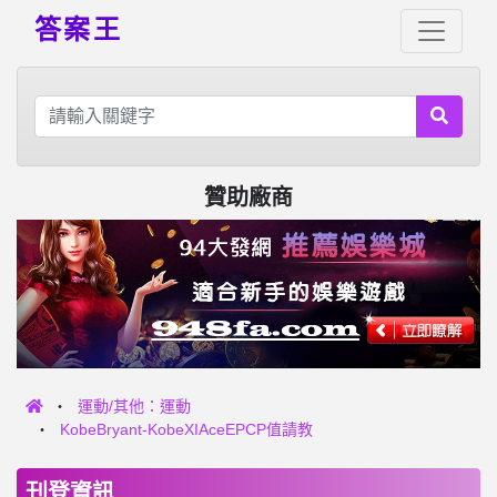
答案王
贊助廠商
運動/其他：運動
KobeBryant-KobeXIAceEPCP值請教
刊登資訊