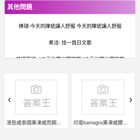
其他問題
棒球-今天的陳琥讓人舒服 今天的陳琥讓人舒服
希洽- 找一首日文歌
美國籃球- KD季後賽出賽時間 KD季後賽出賽時間
線上遊戲平台- 求助 被盜帳號 求助 被盜帳號
希
洽- 不道德公會第七集的問題 不道德公會第七集的問題
‹
›
女
人話題- 台北哪裡可以買帆布袋呢？ 台北哪裡可以買帆布袋呢？
液態威泰國果凍威而鋼哪裡買
印度kamagra果凍威爾剛用於治療男性勃起功能障礙
B
itC詐騙！BitC詐騙是真投資是假！BitC虛擬貨幣詐騙！！