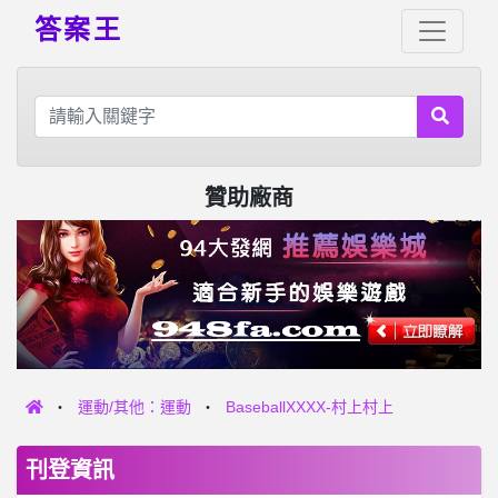
答案王
贊助廠商
運動/其他：運動
BaseballXXXX-村上村上
刊登資訊