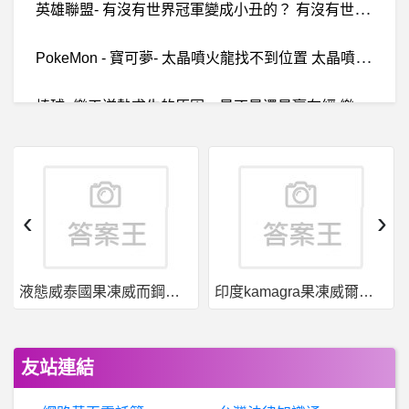
英
雄聯盟- 有沒有世界冠軍變成小丑的？ 有沒有世界冠軍變成小丑的？
P
okeMon - 寶可夢- 太晶噴火龍找不到位置 太晶噴火龍找不到位置
棒
球- 樂天逆勢求生的原因，是不是還是贏在經 樂天逆勢求生的原因，是不是還是贏在經
日
本旅遊- 晚班機到東京成田的住宿選擇 晚班機到東京成田的住宿選擇
日
本旅遊- 要去迪士尼，如果用ESIM卡能刷DPA收簡訊? 要去迪士尼，如果用ESIM卡能刷DPA收簡訊?
‹
›
希洽- 封城的話 梓喵怎麼買醬油？
液態威泰國果凍威而鋼哪裡買
印度kamagra果凍威爾剛用於治療男性勃起功能障礙
銀行貸款- 個人信貸
希
洽- 中國玩家竟可參加台灣鬥陣世界杯 中國玩家竟可參加台灣鬥陣世界杯
友站連結
希
洽- 這是圖利特定卡組的高端嗎？ 這是圖利特定卡組的高端嗎？