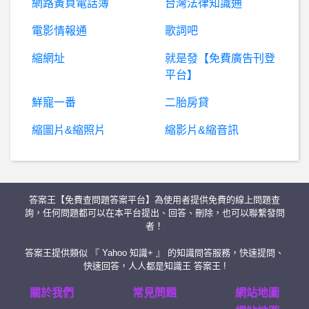
網路黃頁電話簿
台灣法律知識通
W
orldCup- 想問一下法國球迷喊什麼 想問一下法國球迷喊什麼
電影情報通
歌詞吧
縮網址
就是發【免費廣告刊登
棒
球- 爪爪是不是帶太多外野手在一軍 爪爪是不是帶太多外野手在一軍
平台】
暗
黑破壞神 - D3,D2,D1- D2R 憎恨3議員跟崔凡克議員一樣嗎? D2R 憎恨3議員跟崔凡克議員一樣嗎?
鮮寵一番
二胎房貸
縮圖片&縮照片
縮影片&縮音訊
漫畫屋- 台中漫畫店出清
軟體人- offer請益 offer請益
答案王【免費查問題答案平台】為使用者提供免費的線上問題查
急~~我還長的高嗎QQ?
詢，任何問題都可以在本平台提出、回答、刪除，也可以聯繫發問
者！
BaseballXXXX- 兄弟今晚先發 兄弟今晚先發
答案王提供類似 『 Yahoo 知識+ 』 的知識問答服務，快速提問、
快速回答，人人都是知識王 答案王 !
提琴家族- 在店家換弦的問題
關於我們
常見問題
網站地圖