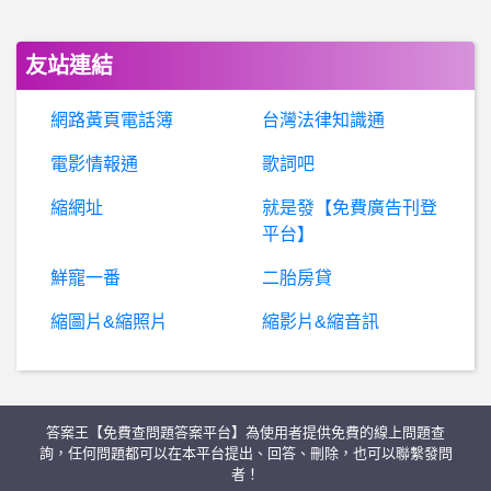
俄
國防部：驅離侵犯領空的英國偵察機，還打死100多名雇傭兵
友站連結
詐
騙通報：興聖是真的嗎、興聖詐騙、興聖是詐騙嗎、談股論經是真的嗎、談股論經社群詐騙、陳思瑤詐騙、鄉巴佬詐騙。
網路黃頁電話簿
台灣法律知識通
日本旅遊- 託運問題有點急 託運問題有點急
電影情報通
歌詞吧
縮網址
就是發【免費廣告刊登
瑪奇- 忘了上次登錄是什麼時候了
平台】
BaseballXXXX- 富邦少主 富邦少主
鮮寵一番
二胎房貸
縮圖片&縮照片
縮影片&縮音訊
股票- 新手猶豫是否存股 新手猶豫是否存股
機車 摩托車- 換普利盤？ 換普利盤？
答案王【免費查問題答案平台】為使用者提供免費的線上問題查
中
國運輸機閃亮登場，歐洲首次近距離觀察，這貨太厲害了…
詢，任何問題都可以在本平台提出、回答、刪除，也可以聯繫發問
者！