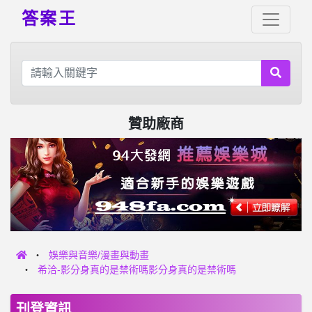
答案王
贊助廠商
娛樂與音樂/漫畫與動畫
希洽-影分身真的是禁術嗎影分身真的是禁術嗎
刊登資訊