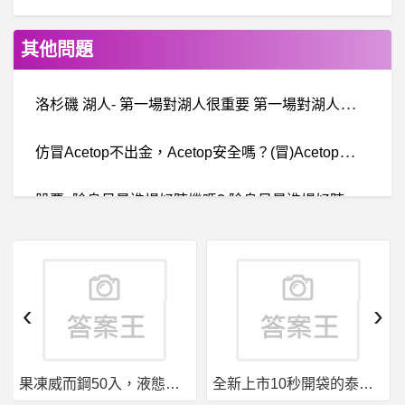
其他問題
洛
杉磯 湖人- 第一場對湖人很重要 第一場對湖人很重要
仿
冒Acetop不出金，Acetop安全嗎？(冒)Acetop投資詐騙、(冒)Acetop交易所詐騙、Acetop詐騙、黃金投資詐騙、跟單交易詐騙
股
票- 除息日是進場好時機嗎? 除息日是進場好時機嗎?
K-Kawaguchi- 這句話在哪一頁？
南投- 南投市/草屯 冷氣專業清潔店家
‹
›
Plubit-EX詐騙
果凍威而鋼50入，液態威，口溶速效
全新上市10秒開袋的泰國果凍威而鋼強勢來襲
股
票- 借1000W投資 vs.借1500W(其中500W純還貸 借1000W投資 vs.借1500W(其中500W純還貸