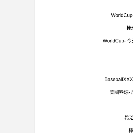
World
棒
WorldCu
Basebal
美國籃球-
希
棒