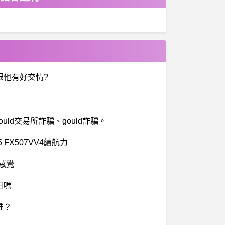
跟他有好交情?
ld交易所詐騙、gould詐騙。
15 FX507VV4續航力
的感覺
日嗎
誰？