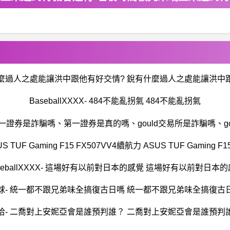
什麼過人之處能讓洪中跟他有好交情? 銳有什麼過人之處能讓洪中
BaseballXXXX- 484不能亂拐氣 484不能亂拐氣
券是詐騙嗎、第一證券是真的嗎、gould交易所是詐騙嗎、gou
TUF Gaming F15 FX507VV4續航力 ASUS TUF Gaming F
seballXXXX- 這場好有以前對日本的感覺 這場好有以前對日本
球- 統一都不跟兄弟味全搞復古日嗎 統一都不跟兄弟味全搞復古
洽- 二喬對上安妮亞會是誰預判誰？ 二喬對上安妮亞會是誰預判