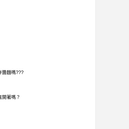
醬麵嗎???
直開著嗎？