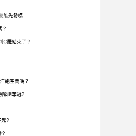
國家能先發嗎
嗎？
宣判C羅結束了？
吱有洋砲空間嗎？
轉隊還奪冠?
起?
會?