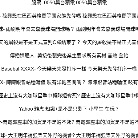
股票- 0050與台積電 0050與台積電
Cup- 孫興慜在巴西英格蘭等國家能先發嗎 孫興慜在巴西英格蘭等
球- 雨刷明年會去嘉義球場開球嗎？ 雨刷明年會去嘉義球場開球
p- 今天的屠殺是不是正式宣判C羅結束了？ 今天的屠殺是不是正式
傳播媒體人- 剪接後製完後業主要求所有素材 音效 全給
BaseballXXXX- 今天樂天先發打序一樣 今天樂天先發打序一樣
lXXXX- 陳陳跟曾站穩輪值 吱有洋砲空間嗎？ 陳陳跟曾站穩輪值 
 歷史上沒有大咖球星季中轉隊還奪冠? 歷史上沒有大咖球星季中
Yahoo 雅虎 知識+是不是只剩下 小學生 在玩？
洽-閃電霹靂車的加賀是不是輸不起? 閃電霹靂車的加賀是不是輸不
球- 大王明年補強樂天外野的機會? 大王明年補強樂天外野的機