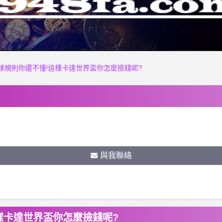
球規則你還不懂!這樣卡達世界盃你怎麼撿錢呢?
與我聯絡
樣卡達世界盃你怎麼撿錢呢?