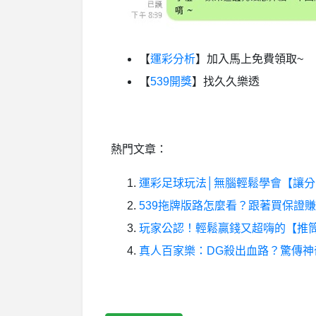
【
運彩分析
】加入馬上免費領取~
【
539開獎
】找久久樂透
熱門文章：
運彩足球玩法│無腦輕鬆學會【讓
539拖牌版路怎麼看？跟著買保證
玩家公認！輕鬆贏錢又超嗨的【推
真人百家樂：DG殺出血路？驚傳