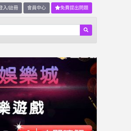
登入/註冊
會員中心
免費提出問題