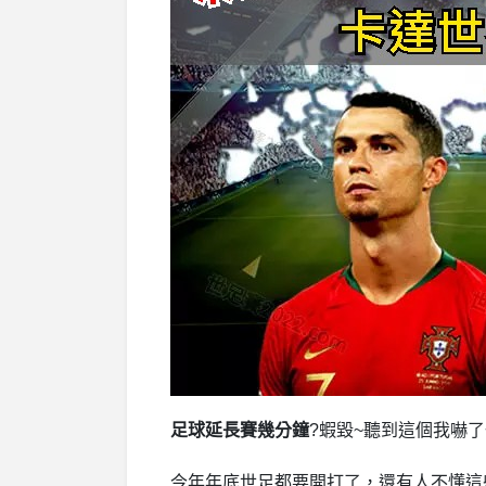
足球延長賽幾分鐘
?蝦毀~聽到這個我嚇
今年年底世足都要開打了，還有人不懂這