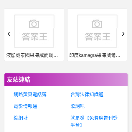
美
國籃球- 對LBJ的稱讚是KI此生說過最血淋淋的謊嗎? 對LBJ的稱讚是KI此生說過最血淋淋的謊嗎?
希
洽- 阿卡漢系列是超級英雄遊戲最頂的嗎 阿卡漢系列是超級英雄遊戲最頂的嗎
‹
›
BaseballXXXX- 七夕的英文 七夕的英文
印度kamagra果凍威爾剛用於治療男性勃起功能障礙
果凍威而鋼50入，液態威，口溶速效
蘋
果iOS作業系統- 請問BTS多久會通知需要證明？ 請問BTS多久會通知需要證明？
希
洽- 為何軍隊裏面會有人看不起預備軍官? 為何軍隊裏面會有人看不起預備軍官?
友站連結
Bon_Jovi- unbroken
網路黃頁電話簿
台灣法律知識通
女
人話題- 單身老女老師很難搞？ 單身老女老師很難搞？
電影情報通
歌詞吧
縮網址
就是發【免費廣告刊登
路跑 - 跑步 - 馬拉松- 腳踝會痛治療
平台】