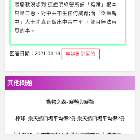
怎麼就沒想到:這證明綠營所謂「挺港」根本
只是口惠、對中共不生任何威脅;而「泛藍親
中」人士才真正做出中共在乎 、並且無法容
忍的事。
回答日期：2021-04-19
申請刪除回答
其他問題
動物之森- 鮮艷與鮮豔
棒球- 樂天這四場平均得2分 樂天這四場平均得2分
女
人話題- 女孩瞧不起男生做什麼職業？ 女孩瞧不起男生做什麼職業？