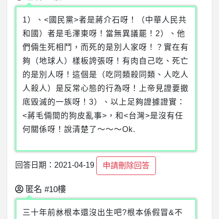
1）、<國民黨>者是蔣介石呀！（中華人民共
和國）者是毛澤東呀！當無異議罷！2）、他
們倆生死相鬥，而死的是別人家呀！？實在有
夠（地球人）樣板誇張呀！有肉自己吃、死亡
的是別人呀！這個是（吃同類殺同類、人吃人
人殺人）是反常心態的行為呀！上帝見證要撤
底毀滅的一族呀！3）、以上足夠證據證實：
<蔣毛倆間的狗皮亂事>，和<台灣>是沒有任
何關係呀！說清楚了～～～Ok.
回答日期：2021-04-19
申請刪除回答
匿名
#10樓
三十年前沝根本還沒出生吧?根本係假冒&不