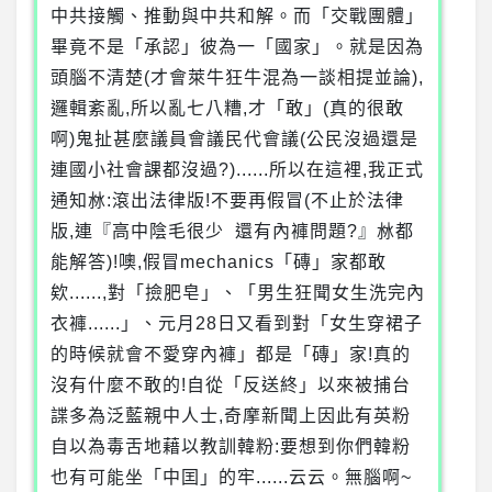
中共接觸、推動與中共和解。而「交戰團體」
畢竟不是「承認」彼為一「國家」。就是因為
頭腦不清楚(才會萊牛狂牛混為一談相提並論),
邏輯紊亂,所以亂七八糟,才「敢」(真的很敢
啊)鬼扯甚麼議員會議民代會議(公民沒過還是
連國小社會課都沒過?)......所以在這裡,我正式
通知沝:滾出法律版!不要再假冒(不止於法律
版,連『高中陰毛很少 還有內褲問題?』沝都
能解答)!噢,假冒mechanics「磚」家都敢
欸......,對「撿肥皂」、「男生狂聞女生洗完內
衣褲......」、元月28日又看到對「女生穿裙子
的時候就會不愛穿內褲」都是「磚」家!真的
沒有什麼不敢的!自從「反送終」以來被捕台
諜多為泛藍親中人士,奇摩新聞上因此有英粉
自以為毒舌地藉以教訓韓粉:要想到你們韓粉
也有可能坐「中囯」的牢......云云。無腦啊~