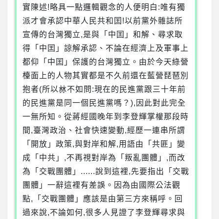
實陳述!略具一點邏輯觀念的人便明白:唯有獨
派才會承認中華人民共和囯!以前黨外雜誌所
宣傳的台灣獨立,是與「中囯」和解、尋求取
得「中囯」諒解承認、不論在經濟上及軍事上
都仰「中囯」保護的台灣獨立。由於今天綠營
檯面上的人物其實都是不久前還在藍營琵琶別
抱者(所以沝不如問:現在的民進黨跟三十年前
的民進黨是同一個民進黨嗎？),因此對此完全
一無所知。從蔣經國晚年到李登輝掌權那段時
間,臺灣政治、社會快速變動,經歷一連串所謂
「開放」政策,與對岸和解,用語由「共匪」變
成「中共」,不再視對岸為「叛亂團體」,而改
為「交戰團體」......說到這裡,先要指出「交戰
團體」一辭這裡有差誤。因為由國際公法觀
點,「交戰團體」應該是由第三方來稱呼。回
過來說,不論如何,很多人見證了李登輝尋求與