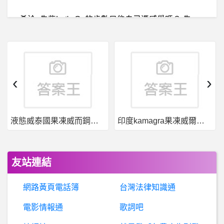
希
洽- 朱紫Let's Go的步數只能自己憑感覺嗎？ 朱紫Let's Go的步數只能自己憑感覺嗎？
BaseballXXXX- 天母涼水季 天母涼水季
Sony PSP/PSV- FFW特典一問
‹
›
O
lympics_ISG- 為什麼很少人用直板 為什麼很少人用直板
液態威泰國果凍威而鋼哪裡買
印度kamagra果凍威爾剛用於治療男性勃起功能障礙
美式 RPG- Pathfinder:Kingmaker 更新後mod不能用
棒球- 請問有何方神聖的打教 請問有何方神聖的打教
友站連結
正
規表示式 Regular Expression- 只顯示有包含特定檔案的壓縮檔
網路黃頁電話簿
台灣法律知識通
BaseballXXXX- 張志豪 張志豪
電影情報通
歌詞吧