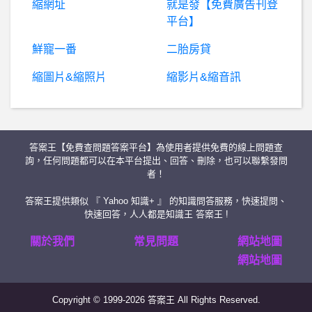
縮網址
就是發【免費廣告刊登
希
洽- 阿修羅之怒沒有續作的原因? 阿修羅之怒沒有續作的原因?
平台】
BaseballXXXX- 宜蘭 宜蘭
鮮寵一番
二胎房貸
縮圖片&縮照片
縮影片&縮音訊
房
屋交易-高雄房子有比其他城市有吸引力嗎囧？ 高雄房子有比其他城市有吸引力嗎囧？
台南- 台南便宜的旅館 台南便宜的旅館
答案王【免費查問題答案平台】為使用者提供免費的線上問題查
爆
料：Starexchanges是詐騙嗎？Starexchanges是合法的嗎？Starexchanges交易所是詐騙，starexchanges詐騙網址
詢，任何問題都可以在本平台提出、回答、刪除，也可以聯繫發問
者！
棒
球- 阿誠：一起來幫詹……賴鴻誠加油 阿誠：一起來幫詹……賴鴻誠加油
答案王提供類似 『 Yahoo 知識+ 』 的知識問答服務，快速提問、
快速回答，人人都是知識王 答案王 !
蘋
果iOS作業系統- siri能夠直接新增共用同步的行事曆嗎? siri能夠直接新增共用同步的行事曆嗎?
關於我們
常見問題
網站地圖
網站地圖
棒
球- 味全先終止連敗還是樂天終止連勝 味全先終止連敗還是樂天終止連勝
Copyright © 1999-2026 答案王 All Rights Reserved.
Web_Design- 如何在zepline顯示全部標註