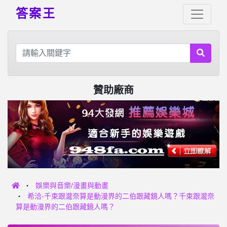
答案王
贊助廠商
娛樂與音樂/漫畫與動畫
希洽-千束跟瀧奈算是動漫界的二伯跟藏鏡人嗎？千束跟瀧奈
算是動漫界的二伯跟藏鏡人嗎？