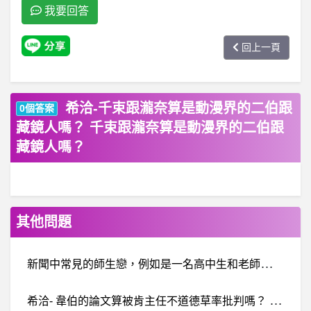
我要回答
回上一頁
希洽-千束跟瀧奈算是動漫界的二伯跟
0個答案
藏鏡人嗎？ 千束跟瀧奈算是動漫界的二伯跟
藏鏡人嗎？
其他問題
新
聞中常見的師生戀，例如是一名高中生和老師在彼此同意，沒有強迫的情況談戀愛，畢業前沒被爆出來，假如畢業後被發現，老師會受到學校處分嗎？我知道法律上好像只要沒有婚約關係就不會有罪，但學校好像會給老師解聘的處分？教師法也有追溯期嗎？
希
洽- 韋伯的論文算被肯主任不道德草率批判嗎？ 韋伯的論文算被肯主任不道德草率批判嗎？