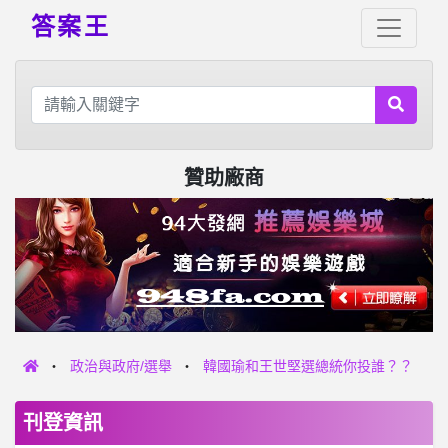
答案王
贊助廠商
政治與政府/選舉
韓國瑜和王世堅選總統你投誰？？
刊登資訊