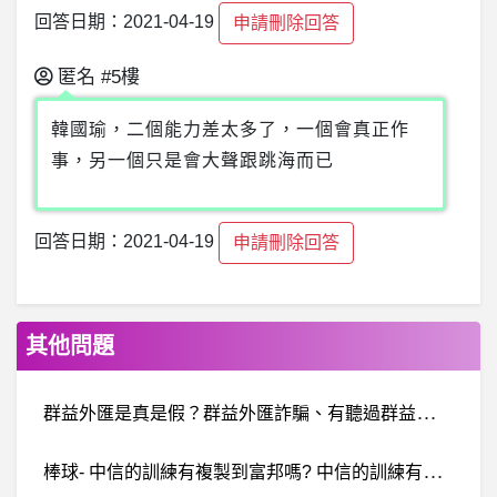
回答日期：2021-04-19
申請刪除回答
匿名
#5樓
韓國瑜，二個能力差太多了，一個會真正作
事，另一個只是會大聲跟跳海而已
回答日期：2021-04-19
申請刪除回答
其他問題
群
益外匯是真是假？群益外匯詐騙、有聽過群益外匯的嗎？Global PayMents詐騙、有被群益外匯（Global PayMents） 騙錢的嗎？已經證實群益外匯是詐騙、三立國際是詐騙
棒
球- 中信的訓練有複製到富邦嗎? 中信的訓練有複製到富邦嗎?