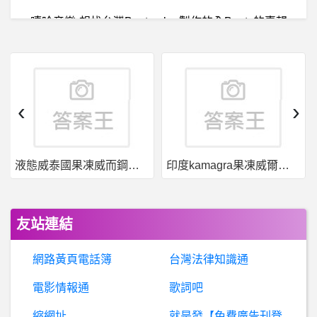
嘻哈音樂-想找台灣Beatmaker製作的全Beats的專輯
希
洽- 男聲優配女角是不是很難？ 男聲優配女角是不是很難？
英
雄聯盟- CYO老師會如何評價CFO上路 CYO老師會如何評價CFO上路
‹
›
婚
姻- 連假掃墓文-嬰兒怎麼跟？ 連假掃墓文-嬰兒怎麼跟？
液態威泰國果凍威而鋼哪裡買
印度kamagra果凍威爾剛用於治療男性勃起功能障礙
BaseballXXXX- 平野簽複數年喔 平野簽複數年喔
BaseballXXXX- 大餅？獸醫系？ 大餅？獸醫系？
友站連結
鞋板- 請問蝦皮賣家真假 (ann8899)
網路黃頁電話簿
台灣法律知識通
Flash- 關於flash中的幻燈片
電影情報通
歌詞吧
縮網址
就是發【免費廣告刊登