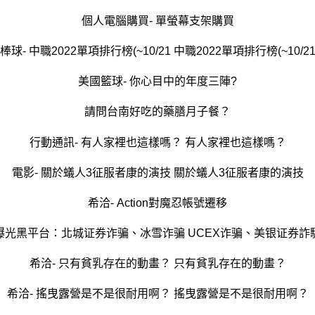
個人電腦購買- 單螢幕支架購買
棒球- 中職2022單項排行榜(~10/21 中職2022單項排行榜(~10/2
美國籃球- 你心目中的年度三陣?
請問台南好吃的藥膳月子餐？
行動通訊- 有人家裡也這樣嗎？ 有人家裡也這樣嗎？
電影- 關於蟻人3征服者康的演技 關於蟻人3征服者康的演技
希洽- Action對魔忍帳號遷移
曝光黑平台：北城证券诈骗、冰雪诈骗 UCEX诈骗、美银证券詐
希洽- 只有貧乳存在的動畫？ 只有貧乳存在的動畫？
希洽- 搖曳露營是不是很耐用啊？ 搖曳露營是不是很耐用啊？