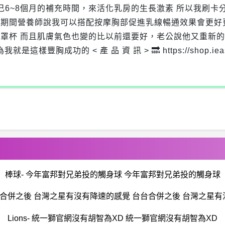
6~8個月的補充時間，來活化乳房的生長激素 所以我刷卡分期
補充期間營養師說我可以搭配按摩胸部促進乳線暢通效果會更好更
罩杯 而且肌膚氣色也變的比以前還要好，老公說他又重新的愛
成功的 < 產 品 資 訊 > 🔜 https://shop.ieasyshop
棒球- 今年富邦對兄弟投的觸身球 今年富邦對兄弟投的觸身球
台合併之後 台灣之星有沒有降速的感覺 台台合併之後 台灣之星
Lions- 統一獅官網沒有胡智為XD 統一獅官網沒有胡智為XD