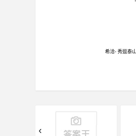
希洽- 秀逗
‹