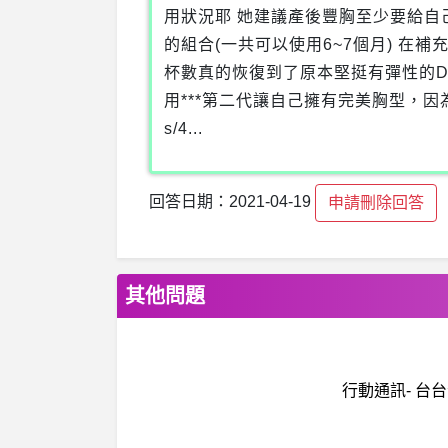
用狀況耶 她建議產後豐胸至少要給自己
的組合(一共可以使用6~7個月) 在
杯數真的恢復到了原本堅挺有彈性的D
用***第二代讓自己擁有完美胸型，因為我就是這樣豐胸
s/4...
回答日期：2021-04-19
申請刪除回答
其他問題
行動通訊- 台