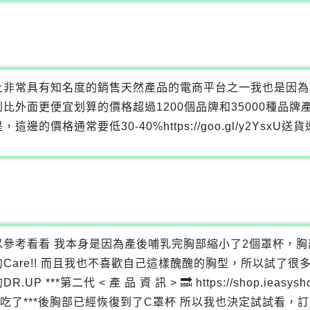
上非常具有知名度的銷售天然產品的電商平台之一我也是因為
比外面更便宜划算的價格超過1200個品牌和35000種品
的價格通常要低30-40%https://goo.gl/y2Ysx
參考看看 我本身是因為產後哺乳完胸部縮小了2個罩杯，胸
are!! 而且我也不喜歡自己這樣醜醜的胸型，所以試了很
代 < 產 品 資 訊 > 🔜 https://shop.ieasyshopping9
吃了***後胸部已經恢復到了C罩杯 所以我也決定試試看，