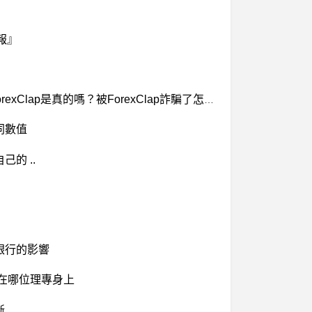
報』
ForexClap是詐騙嗎？ForexClap詐騙，ForexClap合法嗎？ForexClap無法出金，有人知道ForexClap嗎？ForexClap是真的嗎？被ForexClap詐騙了怎麼辦？ForexClap投資詐騙，ForexClap安全嗎？假投資，真詐騙
同數值
的 ..
銀行的影響
算在哪位理專身上
斷