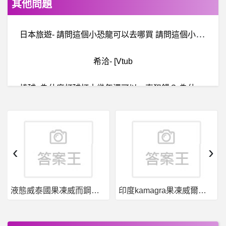
其他問題
日
本旅遊- 請問這個小恐龍可以去哪買 請問這個小恐龍可以去哪買
希洽- [Vtub
棒
球- 為什麼打球打十幾年還可以一直犯錯？ 為什麼打球打十幾年還可以一直犯錯？
B
aseballXXXX- 是不是真的需要專任教練 是不是真的需要專任教練
最
新資訊：智禾詐騙？恆富證券詐騙？Global Shopping詐騙？都是假投資真詐騙，投入後無法提領
‹
›
希洽- 噬謊者船戰的疑問 噬謊者船戰的疑問
液態威泰國果凍威而鋼哪裡買
印度kamagra果凍威爾剛用於治療男性勃起功能障礙
棒
球- 陳鴻文是天才還是地才？ 陳鴻文是天才還是地才？
健身- 好市多雞胸肉