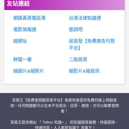
友站連結
教
師- 代理報到學校要求簽放棄其他切結書 代理報到學校要求簽放棄其他切結書
網路黃頁電話簿
台灣法律知識通
O
lympics_ISG- 小戴輸球就被側翼出征哪招 小戴輸球就被側翼出征哪招
電影情報通
歌詞吧
縮網址
就是發【免費廣告刊登
J
ack高詐騙，股市精英詐騙，思婷(Tina)詐騙，CVC詐騙
平台】
棒
球-富邦要靠什麼吸引新球迷 富邦要靠什麼吸引新球迷
鮮寵一番
二胎房貸
縮圖片&縮照片
縮影片&縮音訊
比賽前自衛 會怎樣嗎 怎麼處理?
棒
球- 阪神2日的比賽差點因人數不夠遭到沒收 阪神2日的比賽差點因人數不夠遭到沒收
答案王【免費查問題答案平台】為使用者提供免費的線上問題查
男
女- 每天都好崩潰 被回憶綁架 卻還在掙扎 每天都好崩潰 被回憶綁架 卻還在掙扎
詢，任何問題都可以在本平台提出、回答、刪除，也可以聯繫發問
者！
C
MEGROUP是詐騙嗎？安全合法嗎？ CMEGROUP詐騙、CME詐騙、假冒黑網投資詐騙、無法出金
答案王提供類似 『 Yahoo 知識+ 』 的知識問答服務，快速提問、
快速回答，人人都是知識王 答案王 !