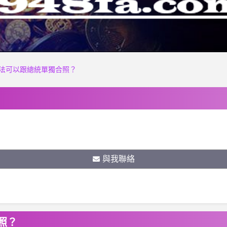
法可以跟總統單獨合照？
與我聯絡
照？