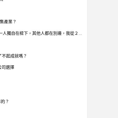
密集產業？
我去年7月換新工作到目前快9個月，感到身心俱疲，快要往生了，今天在辧公室抬頭一看，好大一根樑，我一人獨自在樑下，其他人都在別邊，我從２月８看身心科至今，藥吃了可以睡，但睡醒頭好痛，前額痛，頭頂痛，好幾次就是感覺快要往生了。 請問：樑壓頂，該如何保命？
了不起成就嗎？
路公司選擇
車的？