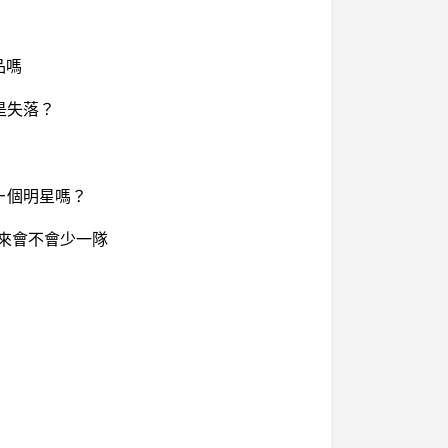
品嗎
是失落？
ㄧ個明星嗎？
起來會不會少一隊