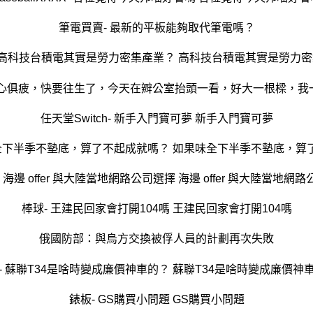
筆電買賣- 最新的平板能夠取代筆電嗎？
 高科技台積電其實是勞力密集產業？ 高科技台積電其實是勞力
任天堂Switch- 新手入門寶可夢 新手入門寶可夢
味全下半季不墊底，算了不起成就嗎？ 如果味全下半季不墊底，算
 海邊 offer 與大陸當地網路公司選擇 海邊 offer 與大陸當地網
棒球- 王建民回家會打開104嗎 王建民回家會打開104嗎
俄國防部：與烏方交換被俘人員的計劃再次失敗
- 蘇聯T34是啥時變成廉價神車的？ 蘇聯T34是啥時變成廉價神
錶板- GS購買小問題 GS購買小問題