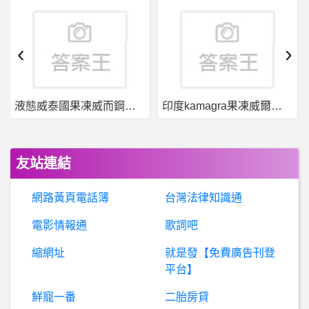
電池- 手機快充、無線充傷電池？
棒
球- 密爾瓦基今年怎麼那麼強? 密爾瓦基今年怎麼那麼強?
‹
›
暗
黑破壞神 - D3,D2,D1- D4 賽季繼承問題 D4 賽季繼承問題
液態威泰國果凍威而鋼哪裡買
印度kamagra果凍威爾剛用於治療男性勃起功能障礙
棒
球- 中國這一場可以吹幾年？ 中國這一場可以吹幾年？
電
腦喇叭 音響系統- 喇叭線材選擇請益 喇叭線材選擇請益
友站連結
聯
合國秘書長、法國總統、拜登夫婦、普京……悼念英國女王伊麗莎白二世
網路黃頁電話簿
台灣法律知識通
股
票- 航運為何連個像樣的逃命波都沒有？ 航運為何連個像樣的逃命波都沒有？
電影情報通
歌詞吧
縮網址
就是發【免費廣告刊登
棒
球- 來猜猜今天大王的表現吧 來猜猜今天大王的表現吧
平台】
行動通訊- Google相簿無法備份其他資料夾
鮮寵一番
二胎房貸