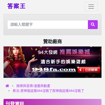
答案王
贊助廠商
娛樂與音樂/漫畫與動畫
希洽-原神我這樣484沒救了原神我這樣484沒救了
刊登資訊