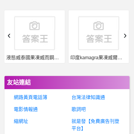
棒
球- 樂天現在是利多出盡還是漲多拉回？ 樂天現在是利多出盡還是漲多拉回？
棒
球- 象迷喜歡兄弟象還是中信兄弟？ 象迷喜歡兄弟象還是中信兄弟？
‹
›
股
票- “無腦”是不是需要很大的勇氣？ “無腦”是不是需要很大的勇氣？
液態威泰國果凍威而鋼哪裡買
印度kamagra果凍威爾剛用於治療男性勃起功能障礙
Final-Cut- 請問影片震動如何修復
希
洽- C 金錢掌控 有國家因金融風暴而消失嗎?? C 金錢掌控 有國家因金融風暴而消失嗎??
友站連結
希
洽- 五條悟看到緋紅女巫會想什麼? 五條悟看到緋紅女巫會想什麼?
網路黃頁電話簿
台灣法律知識通
行
動通訊- 有比Poco X3 Pro更好的選擇嗎？ 有比Poco X3 Pro更好的選擇嗎？
電影情報通
歌詞吧
縮網址
就是發【免費廣告刊登
蘋果iOS作業系統- 聯絡人及行事曆 聯絡人及行事曆
平台】