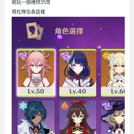
剛玩一個禮拜35等
現在隊伍長這樣