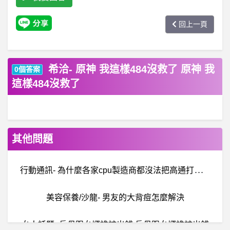
回上一頁
希洽- 原神 我這樣484沒救了 原神 我
0個答案
這樣484沒救了
其他問題
行
動通訊- 為什麼各家cpu製造商都沒法把高通打下 為什麼各家cpu製造商都沒法把高通打下
美容保養/沙龍- 男友的大背痘怎麼解決
女人話題- 岳母跟女婿誰該出錢 岳母跟女婿誰該出錢