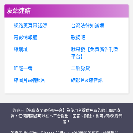
聯合國：申請加入北約是各國主權決定
友站連結
棒球- 羅錦龍的調度邏輯 羅錦龍的調度邏輯
網路黃頁電話簿
台灣法律知識通
B
aseballXXXX- 爪迷有雙棲的嗎？ 爪迷有雙棲的嗎？
電影情報通
歌詞吧
縮網址
就是發【免費廣告刊登
棒
球- 桃園(猿)是不是對客隊最為友善的球隊 桃園(猿)是不是對客隊最為友善的球隊
平台】
棒
球- 樂天的戰績迷回歸球場了嗎？ 樂天的戰績迷回歸球場了嗎？
鮮寵一番
二胎房貸
縮圖片&縮照片
縮影片&縮音訊
BaseballXXXX- 奧特羅 奧特羅
希洽- 柯文哲也會打棒球嗎 柯文哲也會打棒球嗎
答案王【免費查問題答案平台】為使用者提供免費的線上問題查
桃園- 桃園中嘉品質詢問 桃園中嘉品質詢問
詢，任何問題都可以在本平台提出、回答、刪除，也可以聯繫發問
者！
爆
料：耀輝投資是真是嗎？耀輝投資詐騙？耀輝交易所詐騙？耀輝證劵詐騙？耀輝APP詐騙？假投資真詐騙？