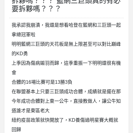
拆夥嗎？？？ 籃網三巨頭真的有必
要拆夥嗎？？？
我承認我崩潰，我還是想看哈登在籃網和三巨頭一起
拿總冠軍啦
明明籃網三巨頭的天花板是無上限甚至可以對比巔峰
的KD勇
上季因為傷病鎩羽而歸，這季重振一下明明還很有機
會
合體的16場比賽可是13勝3負
在聯盟基本上只要三巨頭成功合體，成績就是擺在那
今年成功合體對上東一公牛，直接教做人，讓公牛知
道誰才是東區老大
紐約疫苗政策就快開放了，KD養傷過明星賽大概就
回歸