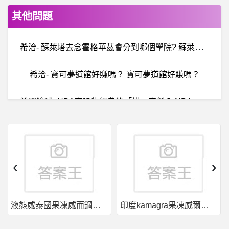
其他問題
希
洽- 蘇萊塔去念霍格華茲會分到哪個學院? 蘇萊塔去念霍格華茲會分到哪個學院?
希洽- 寶可夢道館好賺嗎？ 寶可夢道館好賺嗎？
美
國籃球- NBA有哪些經典的「排」案例？ NBA有哪些經典的「排」案例？
棒球- 天使隊LF是不是就等大王過去了
電
影- DC 工作室發表未來計畫 DC 工作室發表未來計畫
‹
›
暗
黑破壞神 - D3,D2,D1- D4 賽季 請問如何迴避被出價 D4 賽季 請問如何迴避被出價
液態威泰國果凍威而鋼哪裡買
印度kamagra果凍威爾剛用於治療男性勃起功能障礙
B
itkuEX是詐騙嗎、BitkuEX是真是假？BitkuEX安全嗎？被BitkuEX詐騙怎麼辦？BitkuEX詐騙、BitkuEX投資詐騙、BitkuEX交易所詐騙、黑網投資詐騙平台、多位受害人被騙無法提領出金，想要出金需要先繳30%的稅金