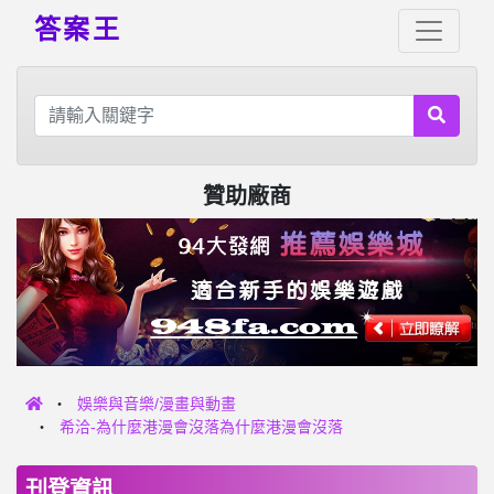
答案王
贊助廠商
娛樂與音樂/漫畫與動畫
希洽-為什麼港漫會沒落為什麼港漫會沒落
刊登資訊