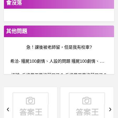
會沒落
其他問題
急！課後被老師留，但是我有校車?
希
洽- 殭屍100劇情、人設的問題 殭屍100劇情、人設的問題
棒球- 丘總是不是沒藉口了？ 丘總是不是沒藉口了？
希洽- 有人聽過滿月之戰嗎?
BaseballXXXX- 奶哥猛歐 奶哥猛歐
‹
›
電
影- 達文西密碼算是神作嗎？ 達文西密碼算是神作嗎？