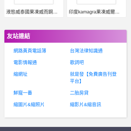
液態威泰國果凍威而鋼哪裡買
印度kamagra果凍威爾剛用於治療男性勃起功能障礙
Boyzone- 把音樂轉到電腦後...
女人話題- 被陌生男一直盯著看 被陌生男一直盯著看
友站連結
股
票- 航運200跟台積電679那個難? 航運200跟台積電679那個難?
網路黃頁電話簿
台灣法律知識通
凱
投證券是詐騙嗎？KGIS是詐騙嗎？假平台.真詐騙！
電影情報通
歌詞吧
縮網址
就是發【免費廣告刊登
我
是名國中生，最近有一個和親子關係有關的煩惱，主要是我認為我的家人過度保護我，還有無法放手讓我長大，想請教大家的建議?
平台】
美式 RPG- Win10能玩Tes3嗎
鮮寵一番
二胎房貸
縮圖片&縮照片
縮影片&縮音訊
B
aseballXXXX- 還有誰能在硬地擋住阿梅？ 還有誰能在硬地擋住阿梅？
健
身- WG第三劑只能看紙本? WG第三劑只能看紙本?