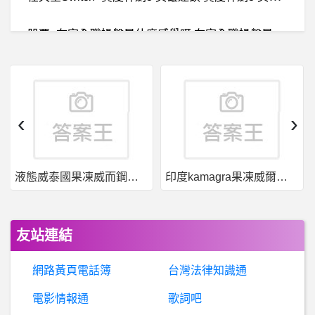
股
票- 在家全職操盤是什麼感覺呀 在家全職操盤是什麼感覺呀
T
haiDrama- 小說雷：會長大人小說雜談 小說雷：會長大人小說雜談
BaseballXXXX- 游宗儒 游宗儒
‹
›
H
enry詐騙事件警示：要如何保護Coinbasewallet詐騙自己的財產安全？
液態威泰國果凍威而鋼哪裡買
印度kamagra果凍威爾剛用於治療男性勃起功能障礙
美
國籃球- 這裡有逛過NBA快遞的老人嗎？ 這裡有逛過NBA快遞的老人嗎？
iPod- 背面有不明污漬
友站連結
BaseballXXXX- 張7 張7
網路黃頁電話簿
台灣法律知識通
俄羅斯央行恢復允許個人購買外幣現金
電影情報通
歌詞吧