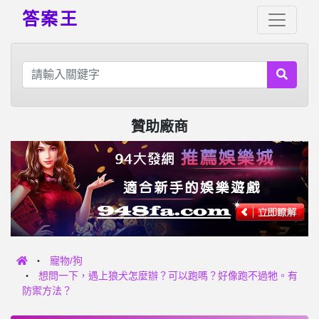
答案王
贊助廠商
寵物/狗
想問一下，遇上狼犬怎麼辦？可以跑嗎？好像跑不過牠。有
防禦方法？