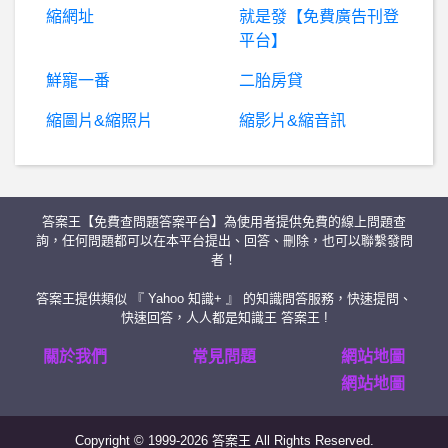
縮網址
就是發【免費廣告刊登
龍族拼圖- 如何買兩隻大學長？ 如何買兩隻大學長？
平台】
全民打棒球 - BBO- BBO2通訊鎖無法接通
鮮寵一番
二胎房貸
縮圖片&縮照片
縮影片&縮音訊
台
南- 安平廟會遊行 可以檢舉嗎？ 安平廟會遊行 可以檢舉嗎？
希
洽- 86的世界沒有發展太空科技嗎？ 86的世界沒有發展太空科技嗎？
答案王【免費查問題答案平台】為使用者提供免費的線上問題查
卡通頻道- 找一部大概十年前的動畫
詢，任何問題都可以在本平台提出、回答、刪除，也可以聯繫發問
者！
科
技人- GG結構調薪後其他科技業薪水有影響嗎? GG結構調薪後其他科技業薪水有影響嗎?
答案王提供類似 『 Yahoo 知識+ 』 的知識問答服務，快速提問、
快速回答，人人都是知識王 答案王 !
希
洽- 打排位遇到對手掛機你們會怎麼做？ 打排位遇到對手掛機你們會怎麼做？
關於我們
常見問題
網站地圖
網站地圖
個人電腦購買- Z590板這幾張該怎選
Copyright © 1999-2026 答案王 All Rights Reserved.
英
雄聯盟- 在外征戰的台灣人還有誰有機會進季後賽? 在外征戰的台灣人還有誰有機會進季後賽?