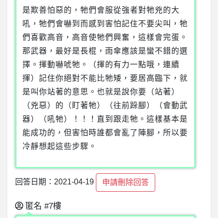
是欺善怕惡的，牠們會服從強者對牠兇的大
吼，牠們會嚇到而感到害怕記住不要尖叫，牠
們喜歡高音，高音使牠們興奮，這樣會完蛋。
那武器，最好是長棍，雨傘應該是蠻不錯的選
擇。揮動嚇唬牠。（揮的有力一點哦，連續
揮）記住你絕對不能比牠矮，要居高臨下，就
是叫你站著的意思。也就是說你要（站著）
（兇惡）的（盯著牠）（往前跺腳）（會動武
器）（吼牠）！！！直到跟走牠。這樣基本是
能成功的，但害怕時誰都會亂了陣腳，所以要
冷靜想起這些步驟。
回答日期：2021-04-19
申請刪除回答
匿名
#7樓