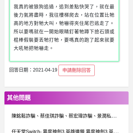
我真的被狼狗追過，追到差點快哭了，就在最
後力氣將盡時，我往樓梯爬去，站在位置比牠
高的地方對牠大叫，牠嚇得夾住尾巴逃走了。
所以要嗎就在一開始眼睛釘著牠蹲下撿石頭或
棍棒假裝要丟牠打牠，要嗎真的跑了起來就要
大吼牠把牠嚇走。
回答日期：2021-04-19
申請刪除回答
其他問題
陳
銘鬆詐騙、蔡佳琪詐騙、蔡宏瑋詐騙、景潤私募俱樂部詐騙
任
天堂Switch- 異度神劍3 英雄連鎖 異度神劍3 英雄連鎖