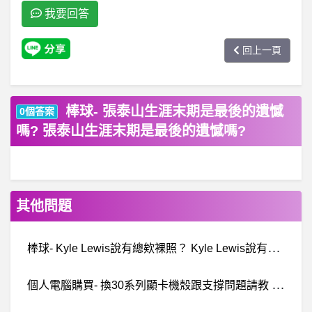
我要回答
回上一頁
棒球- 張泰山生涯末期是最後的遺憾
0個答案
嗎? 張泰山生涯末期是最後的遺憾嗎?
其他問題
棒
球- Kyle Lewis說有總欸裸照？ Kyle Lewis說有總欸裸照？
個
人電腦購買- 換30系列顯卡機殼跟支撐問題請教 換30系列顯卡機殼跟支撐問題請教