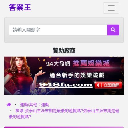
答案王
贊助廠商
運動/其他：運動
棒球-張泰山生涯末期是最後的遺憾嗎?張泰山生涯末期是最
後的遺憾嗎?