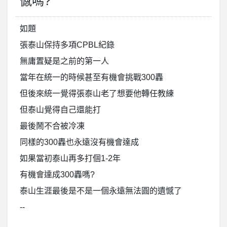
憾嗎?
如題
張泰山保持多項CPBL紀錄
無庸置疑是之前的第一人
當年在統一的時候甚至有機會挑戰300轟
但後來統一覺得張泰山老了想要他轉任教練
但泰山覺得自己還能打
最後鬧不合被冷凍
同樣的300轟也永遠沒有機會達成
如果當初泰山再多打個1-2年
有機會達成300轟嗎?
泰山生涯最後是不是一個永遠無法圓的遺憾了
--