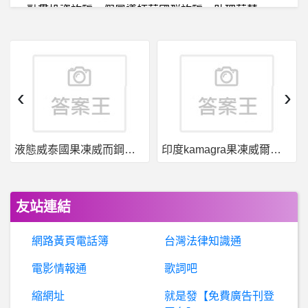
融
貫投資詐騙、假冒導師蔡國群詐騙、助理蔡慧麗詐騙、金股會友詐騙群組、股票詐騙、飚股詐騙、投資詐騙
日
本旅遊- 新手買了虎航去程行李 有辦法取消嗎 新手買了虎航去程行李 有辦法取消嗎
希
洽- 為何打爆隕石只有埼玉承擔？ 為何打爆隕石只有埼玉承擔？
‹
›
假
冒導師黃明傑詐騙、思雨詐騙、林巧喬詐騙、林舒雅詐騙、思妍詐騙、股票詐騙、飚股詐騙、投資詐騙
液態威泰國果凍威而鋼哪裡買
印度kamagra果凍威爾剛用於治療男性勃起功能障礙
詐
騙通報：Virt-x是真的嗎、Virt-x詐騙、Virt-x是詐騙嗎、Virt-x交易所是真的嗎、Virt-x交易所詐騙。
電
影- 看普遍級電影是否能省下惱人預告片時間？ 看普遍級電影是否能省下惱人預告片時間？
友站連結
MT5詐騙你知道多少？
網路黃頁電話簿
台灣法律知識通
棒
球- 論打擊李灝宇和李展毅誰強？ 論打擊李灝宇和李展毅誰強？
電影情報通
歌詞吧
縮網址
就是發【免費廣告刊登
BaseballXXXX- 兄弟牛棚 兄弟牛棚