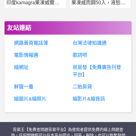
印度kamagra果凍威爾剛用於治療男性勃起功能障礙
果凍威而鋼50入，液態威，口溶速效
英雄聯盟- 所以看到魔甘娜後選納兒的用意?
希
洽- 上動畫瘋討論度才會高是不是假議題？ 上動畫瘋討論度才會高是不是假議題？
友站連結
P
lay Station - PS- 我加入高級會員了，然後...... 我加入高級會員了，然後......
網路黃頁電話簿
台灣法律知識通
房屋交易- 預售屋4樓與9樓選擇 預售屋4樓與9樓選擇
電影情報通
歌詞吧
縮網址
就是發【免費廣告刊登
信用卡- 台新GoGo卡疑問 台新GoGo卡疑問
平台】
希洽- 武士少女雷不雷？ 武士少女雷不雷？
鮮寵一番
二胎房貸
縮圖片&縮照片
縮影片&縮音訊
房屋交易- 預售三房格局請益 預售三房格局請益
英
雄聯盟- 韓華是不是高估了Viper的號召力? 韓華是不是高估了Viper的號召力?
答案王【免費查問題答案平台】為使用者提供免費的線上問題查
信
用卡- 申請新光ou卡的財力證明請益 申請新光ou卡的財力證明請益
詢，任何問題都可以在本平台提出、回答、刪除，也可以聯繫發問