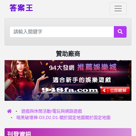
答案王
贊助廠商
遊戲與休閒活動/電玩與網路遊戲
暗黑破壞神-D3,D2,D1-關於固定地圖關於固定地圖
刊登資訊