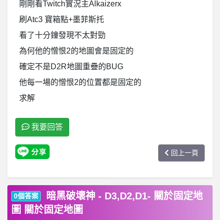
剛剛看Twitch實況主Alkaizerx
刷Atc3 寶箱點+墨菲斯托
看了十分鐘發現不太對勁
為何他的憎恨2的地圖會是固定的
確定不是D2R地圖重疊的BUG
他每一場的憎恨2的位置都是固定的
求解
我要回答
回上一頁
暗黑破壞神 - D3,D2,D1- 關於固定地
0個答案
圖 關於固定地圖