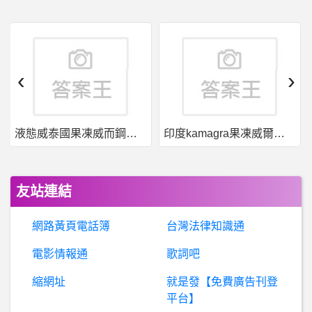
個
人電腦購買- 預算約2K 路由器選擇 預算約2K 路由器選擇
高雄- 高雄鐵材行
‹
›
鞋板- 有沒有耐穿的運動鞋呢 有沒有耐穿的運動鞋呢
液態威泰國果凍威而鋼哪裡買
印度kamagra果凍威爾剛用於治療男性勃起功能障礙
男
女- 女生說想要咬你是什麼意思？ 女生說想要咬你是什麼意思？
H
ome詐騙、Nasdaq詐騙、xeddq659詐騙、劉昊宇詐騙、納斯達克詐騙【網友不會幫你賺錢、請勿聽信網友投資】
友站連結
棒
球- 認真問若熙的模板是誰？ 認真問若熙的模板是誰？
網路黃頁電話簿
台灣法律知識通
B
aseballXXXX- 暴龍也算是一種龍嗎？ 暴龍也算是一種龍嗎？
電影情報通
歌詞吧
縮網址
就是發【免費廣告刊登
女
人話題- 鼻塞吃過敏藥還是鼻噴劑? 鼻塞吃過敏藥還是鼻噴劑?
平台】