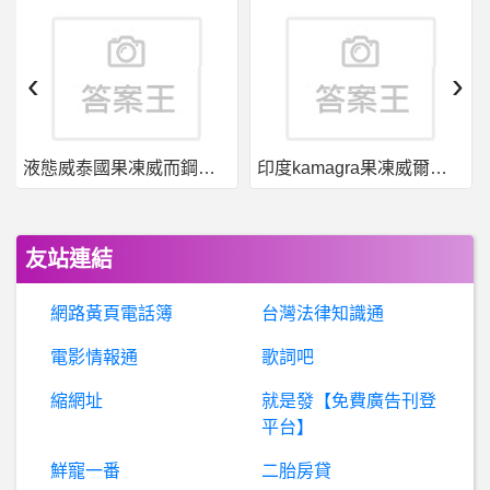
希
洽- 曉為什麼硬要兩兩行動== 曉為什麼硬要兩兩行動==
希洽- 鬼滅之刃中配音員 彥鈞老師訪談節目
‹
›
希
洽- 王牌投手 鑽石王牌 棒球大聯盟 都幾？ 王牌投手 鑽石王牌 棒球大聯盟 都幾？
液態威泰國果凍威而鋼哪裡買
印度kamagra果凍威爾剛用於治療男性勃起功能障礙
棒
球- 多帶一個林凱威 吳總調度會更活嗎 多帶一個林凱威 吳總調度會更活嗎
棒
球- 張育成會有吳志煥的歷史地位嗎 張育成會有吳志煥的歷史地位嗎
友站連結
棒
球- 有制定與酒駕相關的其他類別規定嗎？ 有制定與酒駕相關的其他類別規定嗎？
網路黃頁電話簿
台灣法律知識通
M
onkeys- 桃捷挺猿票13日熱血開賣 搭機捷看球賽荷 桃捷挺猿票13日熱血開賣 搭機捷看球賽荷
電影情報通
歌詞吧
縮網址
就是發【免費廣告刊登
股
票- 想請問大家當沖停損的依據是什麼呢? 想請問大家當沖停損的依據是什麼呢?
平台】
科
技人- 科技業這樣請假很過分嗎？ 科技業這樣請假很過分嗎？
鮮寵一番
二胎房貸