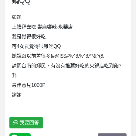
鍋QQ
如題
上禮拜去吃 響麻響辣-永華店
我是覺得很好吃
可4女友覺得很難吃QQ
她說跟以前差很多!#@!$$#%^&%^&^*&^(&
請問台南的鄉民，有沒有推薦好吃的火鍋店吃到飽?
卦
最佳意見1000P
謝謝
--
我要回答