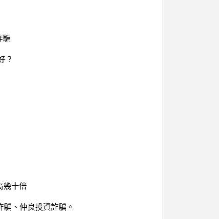
詐騙
好？
高幾十倍
詐騙、仲良投資詐騙。