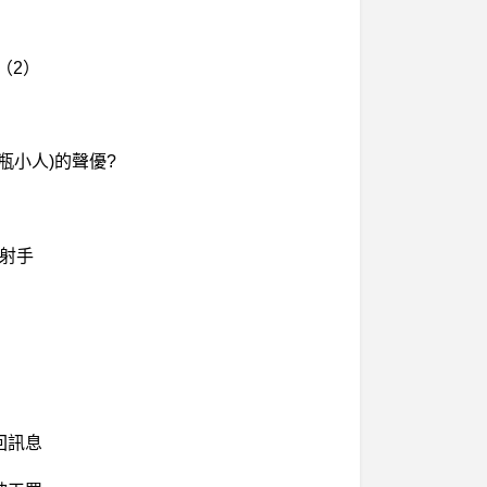
（2）
瓶小人)的聲優?
神射手
回訊息