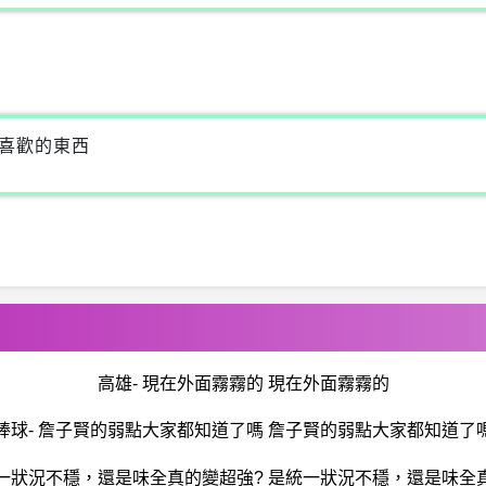
他喜歡的東西
高雄- 現在外面霧霧的 現在外面霧霧的
棒球- 詹子賢的弱點大家都知道了嗎 詹子賢的弱點大家都知道了
統一狀況不穩，還是味全真的變超強? 是統一狀況不穩，還是味全