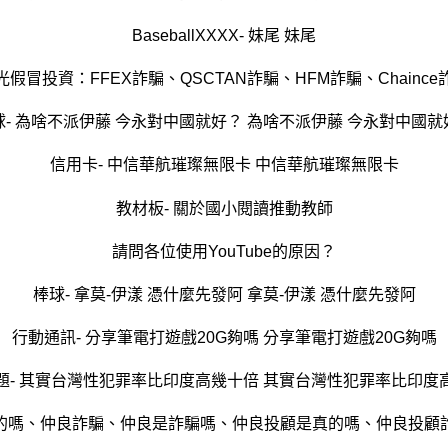
BaseballXXXX- 妹尾 妹尾
光假冒投資：FFEX詐騙、QSCTAN詐騙、HFM詐騙、Chaince
球- 為啥不派伊藤 今永對中國就好？ 為啥不派伊藤 今永對中國就
信用卡- 中信華航璀璨無限卡 中信華航璀璨無限卡
教材板- 關於國小閱讀推動教師
請問各位使用YouTube的原因？
棒球- 拿莫-伊漾 憑什麼先發阿 拿莫-伊漾 憑什麼先發阿
行動通訊- 分享筆電打遊戲20G夠嗎 分享筆電打遊戲20G夠嗎
題- 其實台灣性犯罪率比印度高幾十倍 其實台灣性犯罪率比印度
的嗎、仲良詐騙、仲良是詐騙嗎、仲良投顧是真的嗎、仲良投顧