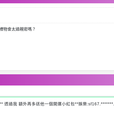
禮物會太過親密嗎？
 額外再多送他一個開運小紅包**娛樂:sf167.*******.net l