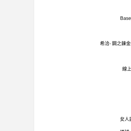
Ba
希洽- 鋼之鍊
線上
女人