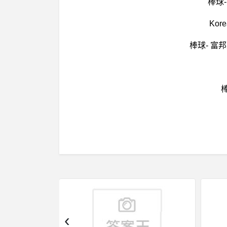
棒球
Ko
棒球- 富
‹