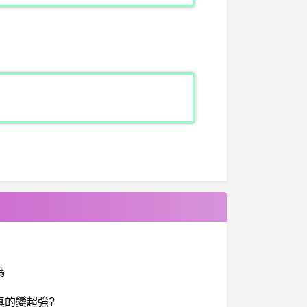
嗎
真的變超強?