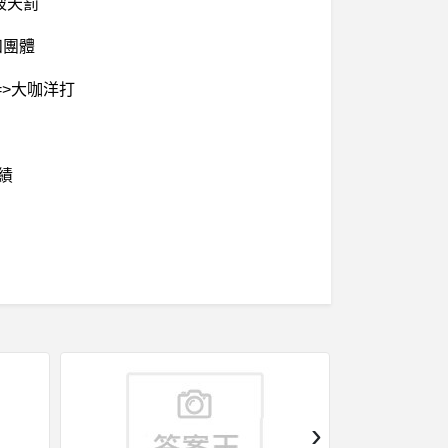
被天罰
和團體
=>大咖洋打
績
›