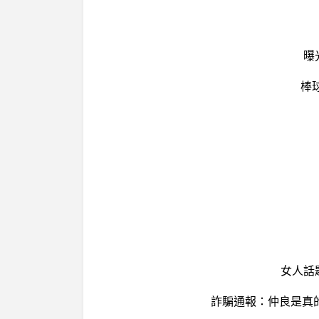
曝
棒
女人話
詐騙通報：仲良是真