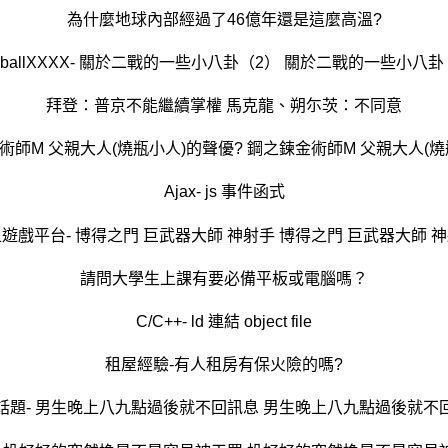
為什麼地球內部經過了46億年還是這麼高溫?
seballXXXX- 關於二戰的一些小八卦（2） 關於二戰的一些小八卦
拜登：普京不能繼續掌權 馬克龍、朔尓茨：不同意
金術師M 父親大人(燒瓶小人)的聲優? 鋼之鍊金術師M 父親大人(燒
Ajax- js 事件函式
遊戲平台- 博得之門 巨武器大師 神射手 博得之門 巨武器大師 
請問大學生上課有要必備平板或電腦嗎？
C/C++- ld 連結 object file
租屋經驗-有人租房有保火險的嗎?
話題- 男生晚上八九點過後就不回訊息 男生晚上八九點過後就不