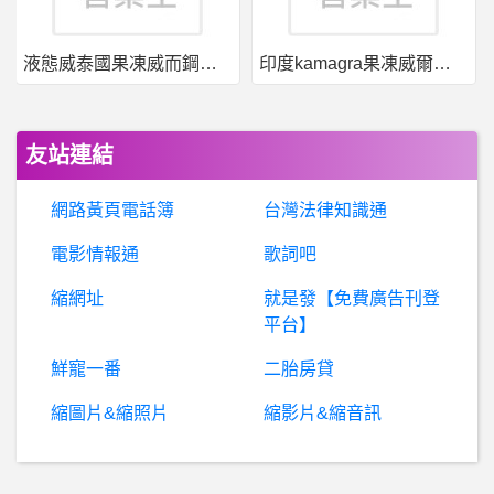
c
oinparks是真是假？假投資真詐騙、coinparks詐騙、coinparks交易所詐騙、加密貨幣數字資產交易、期權交易/幣幣合約、不給出金
液態威泰國果凍威而鋼哪裡買
印度kamagra果凍威爾剛用於治療男性勃起功能障礙
英雄聯盟- 黎明能屌虐S9吧？ 黎明能屌虐S9吧？
科
技人- 今年的分紅影響竹科買房多少？ 今年的分紅影響竹科買房多少？
友站連結
棒球- 女生使用的手套 女生使用的手套
網路黃頁電話簿
台灣法律知識通
美
國籃球- 魔術、黃蜂、勇士，選秀三大贏家 魔術、黃蜂、勇士，選秀三大贏家
電影情報通
歌詞吧
縮網址
就是發【免費廣告刊登
銀行貸款- 台南首購房貸
平台】
希洽- hf第三集就這樣？？
鮮寵一番
二胎房貸
縮圖片&縮照片
縮影片&縮音訊
詐
騙爆料：揭秘黑平台DDEx，被DDEx詐騙怎麼辦？DDEx是詐騙平台，DDEx是詐騙黑平台，揭秘DDEx詐騙手法
BaseballXXXX- 3:1裁定冠軍