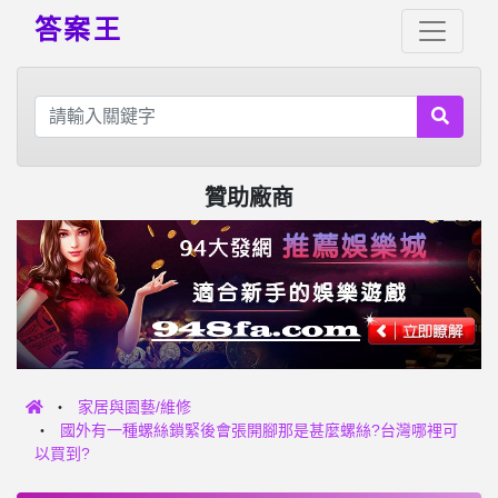
答案王
贊助廠商
家居與園藝/維修
國外有一種螺絲鎖緊後會張開腳那是甚麼螺絲?台灣哪裡可
以買到?