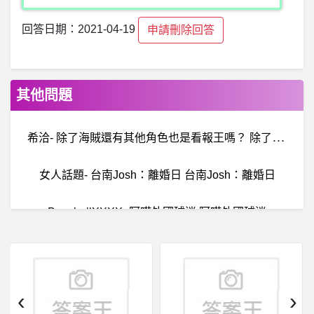
回答日期：2021-04-19
申請刪除回答
其他問題
希
洽- 除了海賊還有其他角色也是看報王嗎？ 除了海賊還有其他角色也是看報王嗎？
女人話題- 台南Josh：離婚日 台南Josh：離婚日
BaseballXXXX- 阿喵外國球迷 阿喵外國球迷
棒球- 富邦球隊文化如何救？ 富邦球隊文化如何救？
棒
球- 張育成入選後 怎麼樣才能洗白呢？ 張育成入選後 怎麼樣才能洗白呢？
‹
›