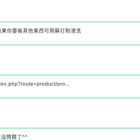
如果你要裝其他東西可用蘇打粉浸洗
x.php?route=product/pro...
沒問題了^^