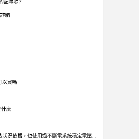
的記事嗎?
離詐騙
可以買嗎
是什麼
我的電腦購買一年後常會不定時自動重開機，給購買廠商維修曾換過主機板，記憶體，電源供應器，硬碟之後狀況依舊，也使用過不斷電系統穩定電壓，但也沒用，系統還原後5分鐘就曾出現重開機的狀況。沒有安裝印表機，防毒軟體，播放軟體等程式。不知有專家可以診斷我的電腦出了甚麼問題?如何解決?