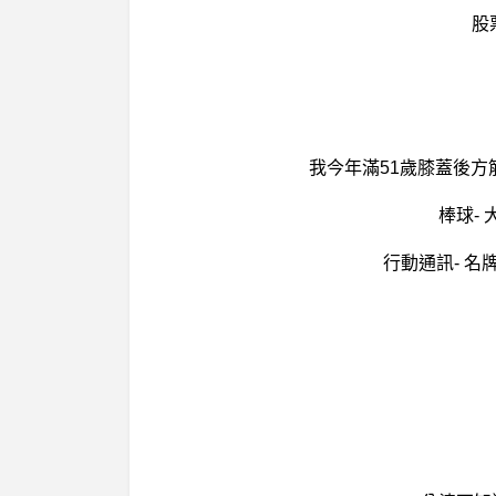
股
我今年滿51歲膝蓋後
棒球-
行動通訊- 