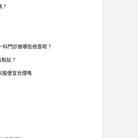
嗎？
一科門診做哪些檢查呢？
有點扯？
衣服便宜合理嗎