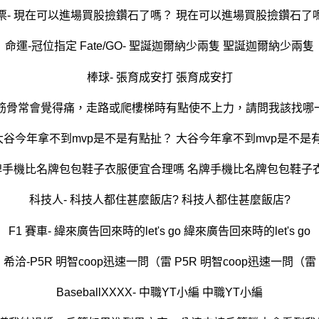
票- 現在可以進場買股撿鑽石了嗎？ 現在可以進場買股撿鑽石了
命運-冠位指定 Fate/GO- 聖誕迦爾納少兩隻 聖誕迦爾納少兩隻
棒球- 張育成安打 張育成安打
方筋骨常會覺得痛，走路或爬樓梯時有點使不上力，請問我該找哪
 大谷今年拿不到mvp是不是有點扯？ 大谷今年拿不到mvp是不是
名牌手機比名牌包包鞋子衣服便宜合理嗎 名牌手機比名牌包包鞋子
科技人- 科技人都住甚麼飯店? 科技人都住甚麼飯店?
F1 賽車- 緯來廣告回來時的let's go 緯來廣告回來時的let's go
希洽-P5R 明智coop迅速一問（雷 P5R 明智coop迅速一問（雷
BaseballXXXX- 中職YT小編 中職YT小編