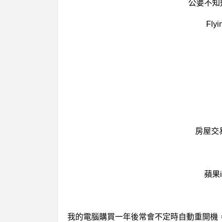
公婆不知
Fl
房屋交
蘋果