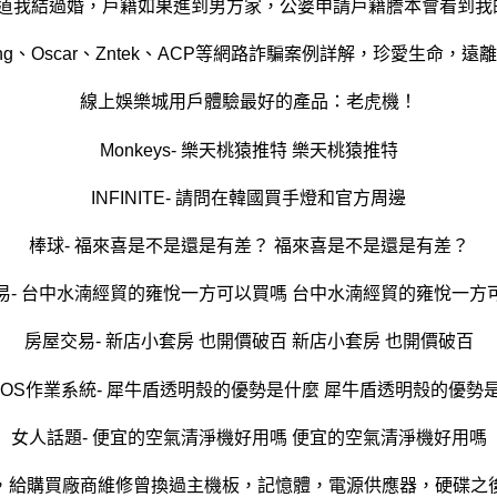
道我結過婚，戶籍如果進到男方家，公婆申請戶籍謄本會看到我
ying、Oscar、Zntek、ACP等網路詐騙案例詳解，珍愛生命，遠
線上娛樂城用戶體驗最好的產品：老虎機！
Monkeys- 樂天桃猿推特 樂天桃猿推特
INFINITE- 請問在韓國買手燈和官方周邊
棒球- 福來喜是不是還是有差？ 福來喜是不是還是有差？
易- 台中水湳經貿的雍悅一方可以買嗎 台中水湳經貿的雍悅一方
房屋交易- 新店小套房 也開價破百 新店小套房 也開價破百
iOS作業系統- 犀牛盾透明殼的優勢是什麼 犀牛盾透明殼的優勢
女人話題- 便宜的空氣清淨機好用嗎 便宜的空氣清淨機好用嗎