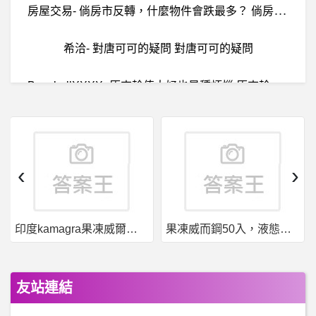
房
屋交易- 倘房市反轉，什麼物件會跌最多？ 倘房市反轉，什麼物件會跌最多？
希洽- 對唐可可的疑問 對唐可可的疑問
B
aseballXXXX- 原來輪值太好也是種煩惱 原來輪值太好也是種煩惱
孤
獨一人到死亡,死後在世自己的屍體和房子以及跟自己有關的物品和一切東西所面臨的問題!?
蘋
果iOS作業系統- 有關於iCloud照片裡的最佳化iPhone空間
‹
›
希
洽- 這個時代還有哪些餐巾？ 這個時代還有哪些餐巾？
印度kamagra果凍威爾剛用於治療男性勃起功能障礙
果凍威而鋼50入，液態威，口溶速效
嘻哈音樂- Re: [音樂
B
aseballXXXX- 辜辜你正在看轉播吧 辜辜你正在看轉播吧
友站連結
棒
球- 照這熱度，明年中職可以放心排大巨蛋了吧 照這熱度，明年中職可以放心排大巨蛋了吧