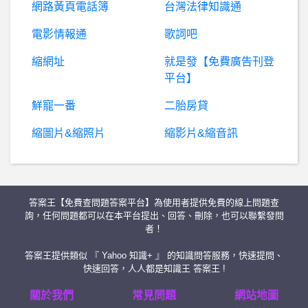
網路黃頁電話簿
台灣法律知識通
高雄- 新鮮人準備搬過來高雄
電影情報通
歌詞吧
縮網址
就是發【免費廣告刊登
美
國籃球- 湖人是不是應該感謝Schroder? 湖人是不是應該感謝Schroder?
平台】
B
aseballXXXX- 豹子腿真的有這麼討厭嗎？ 豹子腿真的有這麼討厭嗎？
鮮寵一番
二胎房貸
縮圖片&縮照片
縮影片&縮音訊
想
請教各位前輩，外婆家的土地被不明第3人在上面蓋了鐵皮倉庫,問題點在於,鐵皮倉庫沒有門牌,無法取得該不明第3人的基本資料,不管是民事或刑事,這起訴狀的被告都沒有基本資料,無法起訴, 報警,警察又不理,說那是民事你們自己去找對方解決,懇請有處理經驗的前輩解惑,感謝。?
棒球- 岩崎優劇場 岩崎優劇場
答案王【免費查問題答案平台】為使用者提供免費的線上問題查
日
本旅遊- 攜帶求婚鑽戒入境日本問題詢問 攜帶求婚鑽戒入境日本問題詢問
詢，任何問題都可以在本平台提出、回答、刪除，也可以聯繫發問
者！
棒球- 大谷mvp是不是又涼了 大谷mvp是不是又涼了
答案王提供類似 『 Yahoo 知識+ 』 的知識問答服務，快速提問、
快速回答，人人都是知識王 答案王 !
電影- 尚氣內文武強度問題 尚氣內文武強度問題
關於我們
常見問題
網站地圖