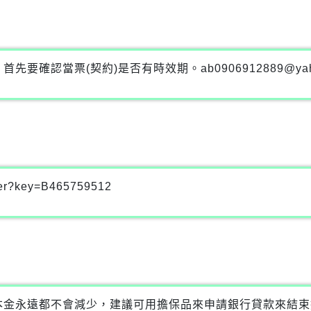
首先要確認當票(契約)是否有時效期。
ab0906912889@ya
ter?key=B465759512
本金永遠都不會減少，建議可用擔保品來申請銀行貸款來結束