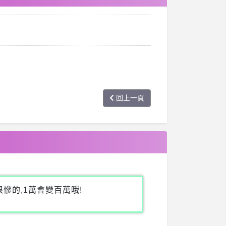
回上一頁
慘的,1萬會變百萬哦!