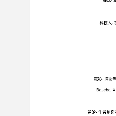
棒球-
科技人-
電影- 捍
Baseb
希洽- 作者創造