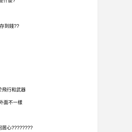
是什麼?
存到錢??
於飛行和武器
跟外面不一樣
心????????