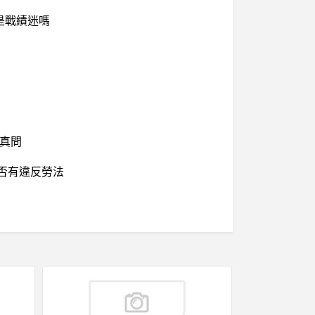
是戰績迷嗎
認真問
是否有違反勞法