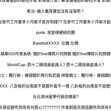
 擊球滿強勁的都找手套 對策是什麼? 擊球滿強勁的都找手套 對策
希洽- 機人番其實從沒有沒落吧？
 在新竹工作要多少月薪才能存到錢?? 在新竹工作要多少月薪才能
punk- 求旋律硬核的團
BaseballXXXX- 左魏 左魏
蘋果iOS作業系統- 關於line傳照片的問題 關於line傳照片的問題
WorldCup- 罰十二碼球員能換人? 罰十二碼球員能換人?
衛戰士：獨行俠，幾個關於飛行和武器 捍衛戰士：獨行俠，幾個關
allXXXX- 八卦板的台南是不是跟外面不一樣 八卦板的台南是不是
台北澳洲留學代辦找哪家?
灰原這腳色到底有何居心???????? 作者創造灰原這腳色到底有何居