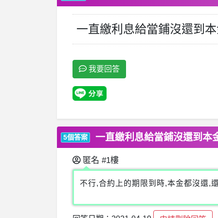
一直繳利息給當鋪沒還到本
我要回答
一直繳利息給當鋪沒還到本
5個答案
匿名
#1樓
不行,合約上的期限到時,本金都沒還,