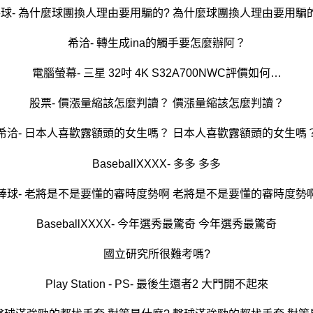
球- 為什麼球團換人理由要用騙的? 為什麼球團換人理由要用騙
希洽- 轉生成ina的觸手要怎麼辦阿？
電腦螢幕- 三星 32吋 4K S32A700NWC評價如何…
股票- 價漲量縮該怎麼判讀？ 價漲量縮該怎麼判讀？
希洽- 日本人喜歡露額頭的女生嗎？ 日本人喜歡露額頭的女生嗎
BaseballXXXX- 多多 多多
棒球- 老將是不是要懂的審時度勢啊 老將是不是要懂的審時度勢
BaseballXXXX- 今年選秀最驚奇 今年選秀最驚奇
國立研究所很難考嗎?
Play Station - PS- 最後生還者2 大門開不起來