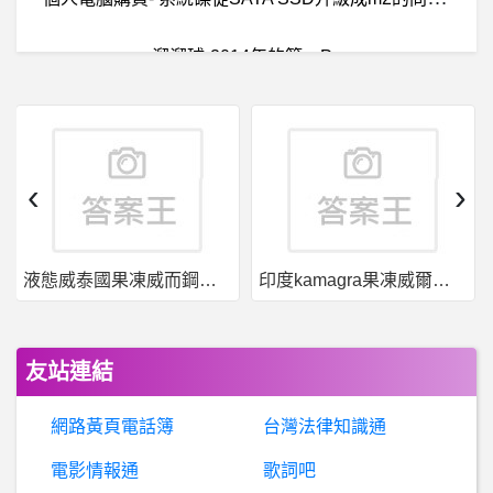
溜溜球-2014年的第一Po
房
屋交易- 現在賞屋需要預約嗎? 現在賞屋需要預約嗎?
希洽- 西索打的贏飛坦嗎？ 西索打的贏飛坦嗎？
‹
›
希洽- 有被AI NTR的劇情嗎 有被AI NTR的劇情嗎
液態威泰國果凍威而鋼哪裡買
印度kamagra果凍威爾剛用於治療男性勃起功能障礙
日
本旅遊- JR 北陸拱型鐵路pass轉乘 JR 北陸拱型鐵路pass轉乘
離婚- 有推薦的錄音設備嗎?
友站連結
c
elercoin是真的嗎？celercoin安全嗎？celercoin是詐騙嗎？
網路黃頁電話簿
台灣法律知識通
智富學家詐騙、計畫保本方案詐騙 『通報』
電影情報通
歌詞吧