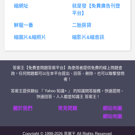
縮網址
就是發【免費廣告刊登
英
雄聯盟- JDG vs GENG 都幾? JDG vs GENG 都幾?
平台】
O
AX詐騙、OAXExchange詐騙、AndersonMedical詐騙、受害人被騙330萬無法出金
鮮寵一番
二胎房貸
縮圖片&縮照片
縮影片&縮音訊
棒
球- wbc台中洲際棒球場停車問題 wbc台中洲際棒球場停車問題
希洽- 東大特訓班的情節現實有可能發生嗎？
答案王【免費查問題答案平台】為使用者提供免費的線上問題查
BaseballXXXX- 美國邦 再見安打 美國邦 再見安打
詢，任何問題都可以在本平台提出、回答、刪除，也可以聯繫發問
者！
詐
騙平台大曝光：CBOT是詐騙嗎，CBOT詐騙，CBOT投資詐騙，CBOT是真的嗎。
答案王提供類似 『 Yahoo 知識+ 』 的知識問答服務，快速提問、
快速回答，人人都是知識王 答案王 !
美
國籃球- 下一次非抱團奪冠是不是要再等十年到2031 下一次非抱團奪冠是不是要再等十年到2031
關於我們
常見問題
網站地圖
網站地圖
BaseballXXXX- 吱挑戰賽28人 吱挑戰賽28人
Copyright © 1999-2026 答案王 All Rights Reserved.