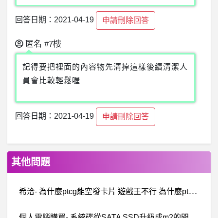
回答日期：2021-04-19
申請刪除回答
匿名
#7樓
記得要把裡面的內容物先清掉這樣後續清潔人
員會比較輕鬆喔
回答日期：2021-04-19
申請刪除回答
其他問題
希
洽- 為什麼ptcg能空發卡片 遊戲王不行 為什麼ptcg能空發卡片 遊戲王不行
個
人電腦購買- 系統碟從SATA SSD升級成m2的問題？ 系統碟從SATA SSD升級成m2的問題？