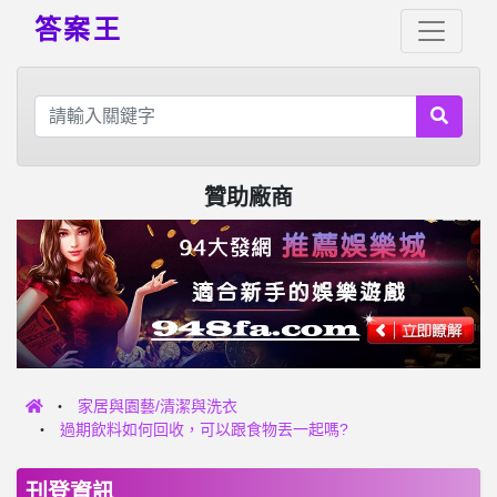
答案王
贊助廠商
家居與園藝/清潔與洗衣
過期飲料如何回收，可以跟食物丟一起嗎?
刊登資訊