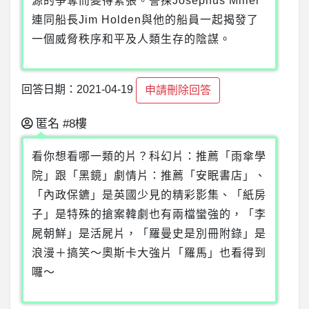
源的爭奪而變得緊張。警探Josephus Miller
連同船長Jim Holden與他的船員一起揭發了
一個威脅秩序和平及人類生存的陰謀。
回答日期：2021-04-19
申請刪除回答
匿名
#8樓
看你想看哪一類的片？科幻片：推薦「雨傘學
院」跟「黑鏡」劇情片：推薦「安眠書店」、
「內政保鑣」是英國少見的精彩影集、「紙房
子」是特殊的搶案韓劇也有兩檔蠻強的，「李
屍朝鮮」是活屍片，「羅曼史是別冊附錄」是
浪漫＋搞笑～奧斯卡大強片「羅馬」也看得到
囉～