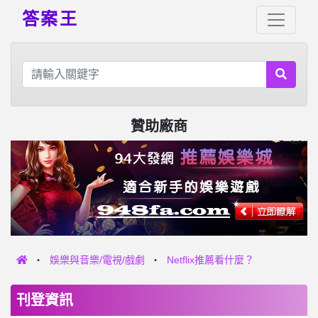
答案王
贊助廠商
娛樂與音樂/電視/戲劇
Netflix推薦看什麼？
刊登資訊