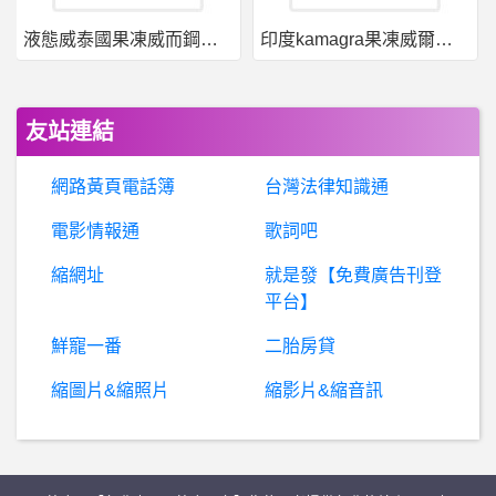
液態威泰國果凍威而鋼哪裡買
印度kamagra果凍威爾剛用於治療男性勃起功能障礙
希洽- 巨人S2 1 這段看不懂? 巨人S2 1 這段看不懂?
個
人電腦購買-SanDisk E61 1T SSD連接電腦讀不到 SanDisk E61 1T SSD連接電腦讀不到
友站連結
希
洽- 曹操的形象是怎麼轉變成人妻關羽控的？ 曹操的形象是怎麼轉變成人妻關羽控的？
網路黃頁電話簿
台灣法律知識通
UFO-Radio- 請問飛碟這個舉動是代表?
電影情報通
歌詞吧
縮網址
就是發【免費廣告刊登
日語板- 屏東的日語補習班
平台】
消息：美總統拜登或下月20至22日訪韓
鮮寵一番
二胎房貸
縮圖片&縮照片
縮影片&縮音訊
女
人話題- 『牛肉麵』是『細麵派』還是『粗麵派』？ 『牛肉麵』是『細麵派』還是『粗麵派』？
遭質疑拿假愛馬仕包上節目 王思佳親回爭議