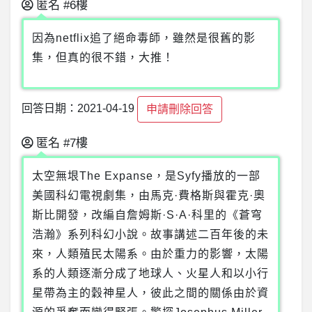
匿名
#6樓
因為netflix追了絕命毒師，雖然是很舊的影
集，但真的很不錯，大推！
回答日期：2021-04-19
申請刪除回答
匿名
#7樓
太空無垠The Expanse，是Syfy播放的一部
美國科幻電視劇集，由馬克·費格斯與霍克·奧
斯比開發，改編自詹姆斯·S·A·科里的《蒼穹
浩瀚》系列科幻小說。故事講述二百年後的未
來，人類殖民太陽系。由於重力的影響，太陽
系的人類逐漸分成了地球人、火星人和以小行
星帶為主的穀神星人，彼此之間的關係由於資