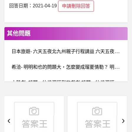
回答日期：2021-04-19
申請刪除回答
其他問題
日
本旅遊- 六天五夜北九州親子行程請益 六天五夜北九州親子行程請益
希
洽- 明明和也的問題大，怎麼變成瑠夏情勒？ 明明和也的問題大，怎麼變成瑠夏情勒？
大
陸劇- 請問一往情深類型的戲劇 請問一往情深類型的戲劇
ORTalk- 剛剛OR播放的一首歌
女人話題- 吹冷風頭很容易痛 吹冷風頭很容易痛
‹
›
戰艦世界 - WOT- 新年任務