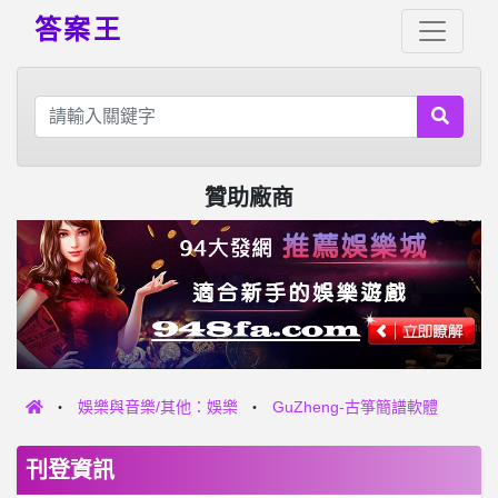
答案王
贊助廠商
娛樂與音樂/其他：娛樂
GuZheng-古箏簡譜軟體
刊登資訊