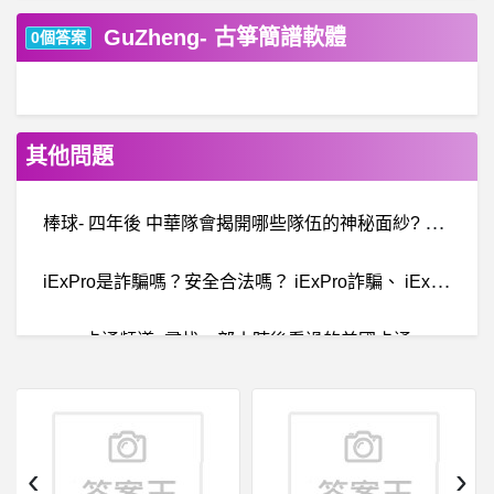
GuZheng- 古箏簡譜軟體
0個答案
其他問題
棒
球- 四年後 中華隊會揭開哪些隊伍的神秘面紗? 四年後 中華隊會揭開哪些隊伍的神秘面紗?
i
ExPro是詐騙嗎？安全合法嗎？ iExPro詐騙、 iExPro交易所詐騙、投資詐騙、受害人被騙365萬無法出金
卡通頻道- 尋找一部小時後看過的美國卡通
台南- 台南專治耳鳴的醫生
房
屋交易- 收租物件要注意什麼？ 收租物件要注意什麼？
‹
›