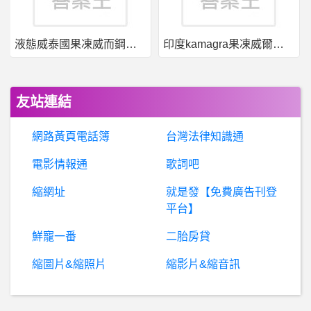
女人話題- 死要怎麼寫才好看 死要怎麼寫才好看
液態威泰國果凍威而鋼哪裡買
印度kamagra果凍威爾剛用於治療男性勃起功能障礙
女人話題- 血壓慢性處方簽 血壓慢性處方簽
健
身- 兩個不同量級的自重三項應如何比較 兩個不同量級的自重三項應如何比較
友站連結
股票- 房地產的股票 房地產的股票
網路黃頁電話簿
台灣法律知識通
男
女- 認真問 躺平族都怎麼轉移求偶焦慮 認真問 躺平族都怎麼轉移求偶焦慮
電影情報通
歌詞吧
縮網址
就是發【免費廣告刊登
B
aseballXXXX- 當初中信保留名單 當初中信保留名單
平台】
詐
騙爆料：上海期貨交易所不出金還在繼續行騙！小心FB私訊投資詐騙，上海期貨交易所詐騙，被上海期貨交易所騙怎麼辦？
鮮寵一番
二胎房貸
縮圖片&縮照片
縮影片&縮音訊
Mauresmo- 要當媽了？
嘻哈音樂- 最佳進步獎比賽 最佳進步獎比賽