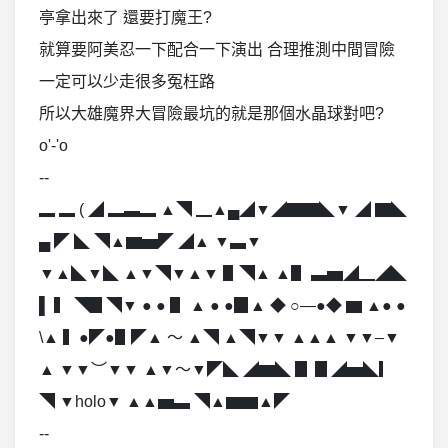
亭拿出來了 還要打魔王?
就算要阿美忍一下配合一下演出 合理推測中間冒險
一定可以少走很多冤枉路
所以大雄魔界大冒險最坑的就是那個水晶球對吧?
o'-'o
--
▂ ▂ ( ◢ ▂▃▂ ▲◥ ▁▲▄◢▼◢▇▇◣▼ ◢ ▇◣
▄ ◤ ◣ ◥▲▆▅◤ ◢▲ ▼▃▼
▼▲◣▼◣ ▲▼◥▼▲▼ ▋◥▲ ▲▋ ▃▅◢▁◢◣
▌ ▍ ◥▊◥▼ ● ● ▋ ▲ ● ●▉▲ ◆ ○—●◆ ▆ ▲● ●
\▲ ▍●◤●▋◤▲ ～ ▲◥ ▲◥▼▼ ▲▲▲ ▼▼–▼
▲ ▼▼︶▼▼ ▲▼～▼◤◣ ◢▆◣ ▊ ▊◢▅◣▎
◥ ▼holo▼ ▲▲▅▃ ◥▲▆▆▲◤
--