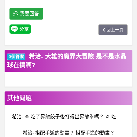
我要回答
回上一頁
希洽- 大雄的魔界大冒險 是不是水晶
0個答案
球在搞啊?
其他問題
希
洽- ☺ 吃了昇龍餃子後打得出昇龍拳嗎？ ☺ 吃了昇龍餃子後打得出昇龍拳嗎？
希洽- 搭配手遊的動畫？ 搭配手遊的動畫？