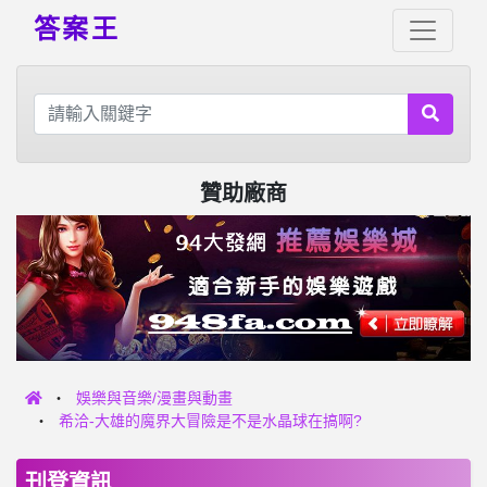
答案王
贊助廠商
娛樂與音樂/漫畫與動畫
希洽-大雄的魔界大冒險是不是水晶球在搞啊?
刊登資訊