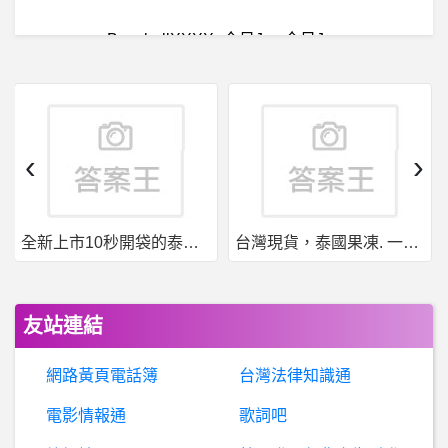
BaseballXXXX- 今日Joy 今日Joy
通
報：容軒投資是詐騙嗎丨被容軒投資詐騙了怎麼辦丨容軒投資詐騙丨錢鑫磊老師詐騙丨假投資真詐騙
『
通報』BitoPro真的嗎？BitoPro詐騙、有人知道BitoPro嗎？香港國際基金有限公司真的嗎？假冒香港國際基金公司、有人知道香港國際基金有限公司嗎？
‹
›
爐
石戰記- 呱吉（蹦蛙）陣跟白狼哪個強？ 呱吉（蹦蛙）陣跟白狼哪個強？
全新上市10秒開袋的泰國果凍威而鋼強勢來襲
台灣現貨，泰國果凍. 一盒7包7種口味
電
影- 咒是否有抄襲日高由香”對不起”之嫌 咒是否有抄襲日高由香”對不起”之嫌
結婚- 繡球花婚紗拍攝問詢問
友站連結
希望 Online-狂劍連續技
網路黃頁電話簿
台灣法律知識通
DataScience- 深度學習 圖片儲存
電影情報通
歌詞吧