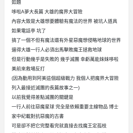
如題
哆啦A夢大長篇 大雄的魔界大冒險
內容大致是大雄想要體驗有魔法的世界 被坑人道具
如果電話亭 坑了
搞了一個不但有魔法還有外星惡魔想侵略地球的世界
逼得大雄一行人必須出馬擊敗魔王拯救地球
但是行動幾乎是失敗的 幾乎滅團 幸虧萬能妹妹哆啦
美前來救場反打
(因為動用到阿美這個超級戰力 我個人把魔界大冒險
列入最接近滅團的長篇故事之一)
以前我覺得差點滅團的關鍵是
一行人前往惡魔星球 完全是依賴重要主線物品 博士
家中紀載對抗惡魔的古書
可是卻不把它完整看完就直接去找魔王定孤枝