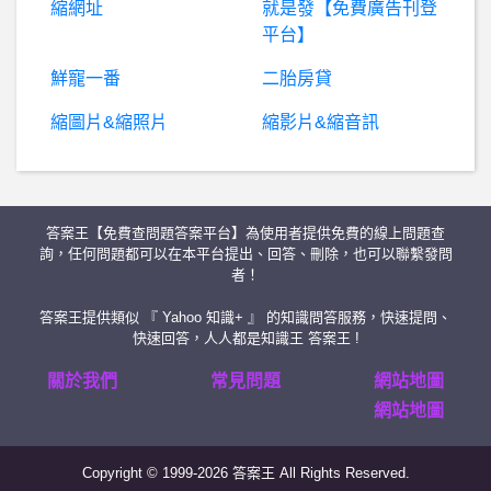
縮網址
就是發【免費廣告刊登
百萬亞瑟王- 求擴散特典(已求到)
平台】
蘋果日報- WHA今年有沒有機會？
鮮寵一番
二胎房貸
縮圖片&縮照片
縮影片&縮音訊
棒
球- 火腿隊前社長是不是神預言? 火腿隊前社長是不是神預言?
B
aseballXXXX- 王躍霖如果又回樂天 王躍霖如果又回樂天
答案王【免費查問題答案平台】為使用者提供免費的線上問題查
寬頻網路- 有線mesh機種請益
詢，任何問題都可以在本平台提出、回答、刪除，也可以聯繫發問
者！
『
通報』Kryptoria真的嗎？Kryptoria是詐騙、劉宏斌詐騙、BHEX真的嗎？BHEX交易所是詐騙、有人知道BHEX嗎？被騙以後錢能拿回來嗎？
答案王提供類似 『 Yahoo 知識+ 』 的知識問答服務，快速提問、
快速回答，人人都是知識王 答案王 !
棒
球- 還會有人反對投球計時嗎？ 還會有人反對投球計時嗎？
關於我們
常見問題
網站地圖
網站地圖
男
女- 胖女生給男生什麼感覺？ 胖女生給男生什麼感覺？
Copyright © 1999-2026 答案王 All Rights Reserved.
行列輸入法- 二級簡碼常用嗎?