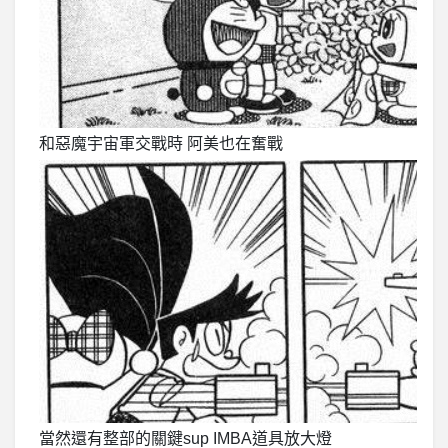
和惡魔宇宙軍交戰時 阿美也在奮戰
當然還有整部的關鍵sup IMBA道具放大燈