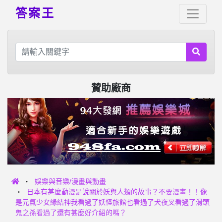
答案王
贊助廠商
娛樂與音樂/漫畫與動畫
日本有甚麼動漫是說關於妖與人類的故事？不要漫畫！！像
是元氣少女緣結神我看過了妖怪旅館也看過了犬夜叉看過了滑頭
鬼之孫看過了還有甚麼好介紹的嗎？