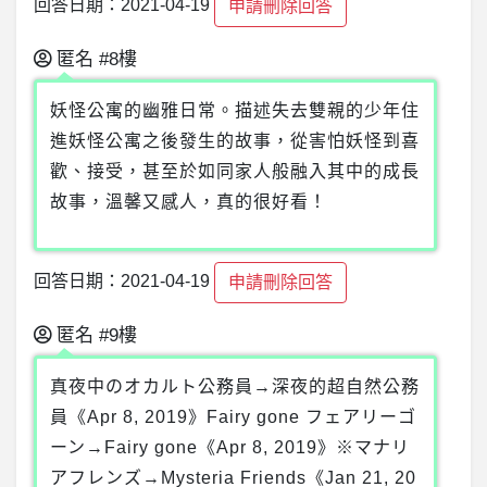
回答日期：2021-04-19
申請刪除回答
匿名
#8樓
妖怪公寓的幽雅日常。描述失去雙親的少年住
進妖怪公寓之後發生的故事，從害怕妖怪到喜
歡、接受，甚至於如同家人般融入其中的成長
故事，溫馨又感人，真的很好看！
回答日期：2021-04-19
申請刪除回答
匿名
#9樓
真夜中のオカルト公務員→深夜的超自然公務
員《Apr 8, 2019》Fairy gone フェアリーゴ
ーン→Fairy gone《Apr 8, 2019》※マナリ
アフレンズ→Mysteria Friends《Jan 21, 20