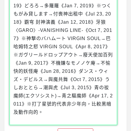
19》どろろ→多羅羅《Jan 7, 2019》※つく
もがみ貸します→付喪神出租中《Jul 23, 20
18》覇穹 封神演義《Jan 12, 2018》牙狼
〈GARO〉-VANISHING LINE-《Oct 7, 201
7》※神撃のバハムート VIRGIN SOUL→巴
哈姆特之怒 VIRGIN SOUL《Apr 8, 2017》
※ガヴリールドロップアウト→廢天使加百列
《Jan 9, 2017》不機嫌なモノノケ庵→不愉
快的妖怪庵《Jun 28, 2016》ダンス・ウィ
ズ・デビルス→與魔共舞《Oct 7, 2015》う
しおととら→潮與虎《Jul 3, 2015》青の祓
魔師(エクソシスト)→青之驅魔師《Apr 17, 2
011》※打了星號的代表非少年向，比較黑暗
及動作向的。