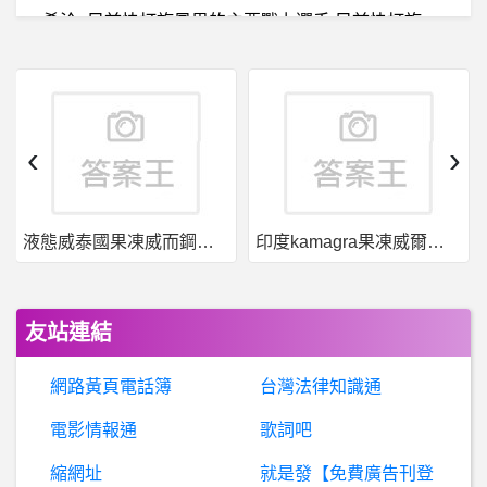
希
洽- 目前快打旋風界的主要戰力選手 目前快打旋風界的主要戰力選手
B
itMillion是詐騙嗎？安全合法嗎？ BitMillion詐騙、ST5詐騙、葉成鴻詐騙、創富詐騙、陳思穎詐騙、金股匯友交流分享群詐騙、臺股存股合作共贏詐騙群、假冒黑網投資詐騙、無法出金
女人話題- 有沒有覺得路上的車子變多了
‹
›
新
竹- 如確診 無法居家隔離 有其他方式嗎？？ 如確診 無法居家隔離 有其他方式嗎？？
液態威泰國果凍威而鋼哪裡買
印度kamagra果凍威爾剛用於治療男性勃起功能障礙
呼
籲對俄進行「先發製人打擊」被俄方批評，外媒：澤連斯基稱是誤譯
行
動通訊- 為什麼全台大停電還有網路？ 為什麼全台大停電還有網路？
友站連結
線
上遊戲平台- 老電腦也跑得動的遊戲 老電腦也跑得動的遊戲
網路黃頁電話簿
台灣法律知識通
組
一台以 intel cpu i5 9400f 為主的電腦該怎麼搭配才不會有不相容的問題和跑的順3D類的遊戲機?
電影情報通
歌詞吧
縮網址
就是發【免費廣告刊登
韓
國電影《犯罪都市》，片中這些疑點你看出來了嗎？