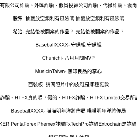
有限公司詐騙、外匯詐騙、假冒投顧公司詐騙、代操詐騙、雲尚
股票- 抽籤放空鎖利有風險嗎 抽籤放空鎖利有風險嗎
希洽- 完結後被翻案的作品？ 完結後被翻案的作品？
BaseballXXXX- 守備組 守備組
Chunichi- 八月月間MVP
MusicInTaiwn- 無印良品的掌心
西裝板- 請問照片中的皮鞋是哪種鞋款
BaseballXXXX- 喵喵明年洋將佈局 喵喵明年洋將佈局
BROKER PentaForex Phemex詐騙FxTechPro詐騙Extrochai