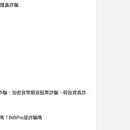
匯鑫詐騙
UU真的嗎？假的、UU交易所詐騙、UU期貨詐騙、HTFX真的嗎？假的、HTFX詐騙、HTFX Limited交易所詐騙、加密貨幣期貨股票詐騙、假投資真詐騙、盈利不給出金
n是詐騙嗎？BiBPro是詐騙嗎