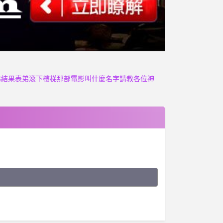
弟結果表弟滾下樓梯那部電影叫什麼名字請教各位神