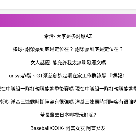
希洽- 大家是多討厭AZ
棒球- 謝榮豪到底是定位在？ 謝榮豪到底是定位在？
女人話題- 能允許我太無聊發廢文嗎
unsys詐騙、GT聚慈創造定期在家工作群詐騙 『通報』
 現在中職組一隊打韓職能進季後賽嗎 現在中職組一隊打韓職能進
棒球- 洋基三連霸時期陣容有很強嗎 洋基三連霸時期陣容有很強
帶長輩去日本哪裡玩好呢?
BaseballXXXX- 阿富女友 阿富女友