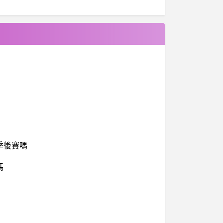
季後賽嗎
嗎