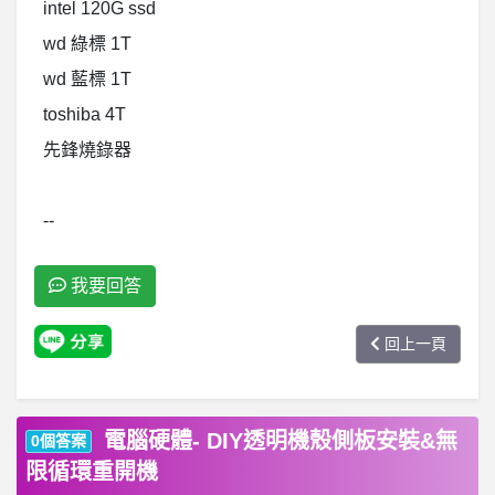
intel 120G ssd
wd 綠標 1T
wd 藍標 1T
toshiba 4T
先鋒燒錄器
--
我要回答
回上一頁
電腦硬體- DIY透明機殼側板安裝&無
0個答案
限循環重開機