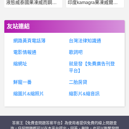
液態威泰國果凍威而鋼哪裡買
印度kamagra果凍威爾剛用於治療男性勃起功能障礙
希
洽- 文明帝國6 多喜歡萬里長城啊？ 文明帝國6 多喜歡萬里長城啊？
股
票- 同樣追蹤大盤，006208 怎溢價多？ 同樣追蹤大盤，006208 怎溢價多？
友站連結
BaseballXXXX- 推薦的日文歌 推薦的日文歌
網路黃頁電話簿
台灣法律知識通
行
動通訊- 三星S23U找不到超快速充電選項 三星S23U找不到超快速充電選項
電影情報通
歌詞吧
縮網址
就是發【免費廣告刊登
聖地牙哥- 在hotels.sandiego.org買票時的錯誤訊息
平台】
角色扮演 扮裝- 急徵 跪求紙鈔屋服裝
鮮寵一番
二胎房貸
縮圖片&縮照片
縮影片&縮音訊
DCT- 關於演唱會事宜
希
洽- 這年紀還收集假面騎士沒問題吧？ 這年紀還收集假面騎士沒問題吧？
答案王【免費查問題答案平台】為使用者提供免費的線上問題查
台
南- 尋找夜市裡的土耳其飾品攤位 尋找夜市裡的土耳其飾品攤位
詢，任何問題都可以在本平台提出、回答、刪除，也可以聯繫發問