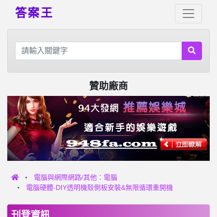
答案王
贊助廠商
電腦與網際網路/其他：電腦
電腦硬體-DIY透明機殼側板安裝&無限循環重開機
刊登資訊