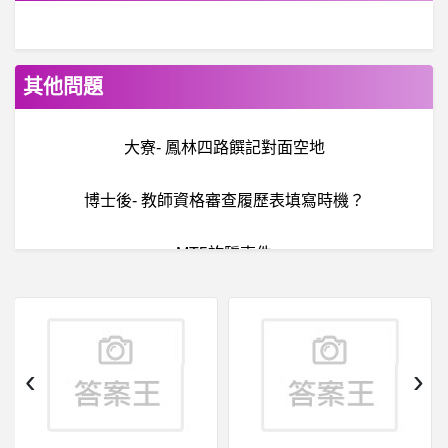
其他問題
大寮- 鳳林四路饌記對面空地
博士後- 教師資格審查履歷表填寫時機？
MT5詐騙事件
希
洽- 洛可被烙難吃印很奇怪吧 洛可被烙難吃印很奇怪吧
網
球- 新生代球員進入大滿貫記錄 新生代球員進入大滿貫記錄
‹
›
無蝦米輸入法- 有人用 PuTTY 上 ptt 的嗎?