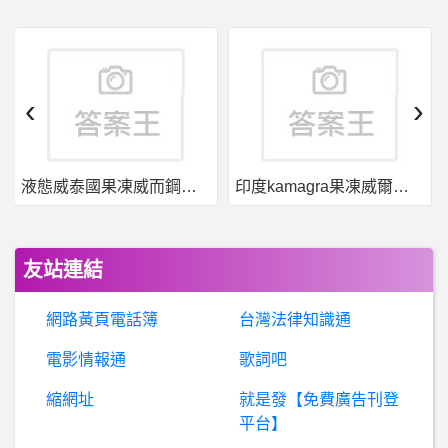
股票- 周一歐印食品股會財富自由嗎
B
aseballXXXX- 下列哪個行為比較難看？ 下列哪個行為比較難看？
‹
›
希洽- 出久真愛是誰？318雷 出久真愛是誰？318雷
液態威泰國果凍威而鋼哪裡買
印度kamagra果凍威爾剛用於治療男性勃起功能障礙
周星馳- 這一part的短片
B
aseballXXXX- 楊彬今年也都還沒貢獻 楊彬今年也都還沒貢獻
友站連結
筆記型電腦- Lenovo 2w高CP值筆電
網路黃頁電話簿
台灣法律知識通
棒球- 世界第二實至名歸 世界第二實至名歸
電影情報通
歌詞吧
縮網址
就是發【免費廣告刊登
B
aseballXXXX- 遇到那種在外面嬰兒哭鬧家長不理的情況 遇到那種在外面嬰兒哭鬧家長不理的情況
平台】