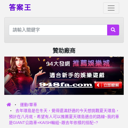
答案王
贊助廠商
運動/單車
去年環島是在冬天，覺得還滿舒適的今天想挑戰夏天環島，
預計在八月底，希望有人可以推薦夏天環島適合的路線~我的車
是GIANT公路車+KAISH輪組~跟去年依樣的搭配~?