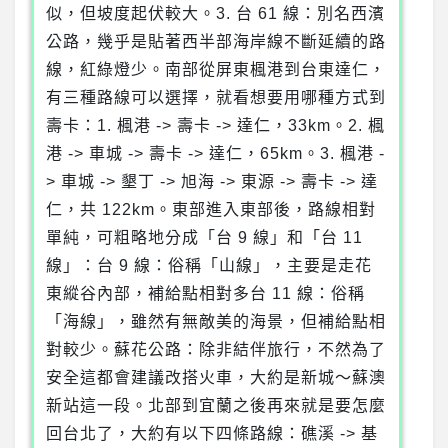
似，但坡度起伏較大。3. 台 61 線：別名西濱
公路，幾乎是貼著西半部海岸線不斷延續的路
線，紅綠燈少。南部從屏東楓港到台東達仁，
有三種路線可以選擇，就看想要用哪種方式到
壽卡：1. 楓港 -> 壽卡 -> 達仁，33km。2. 楓
港 -> 車城 -> 壽卡 -> 達仁，65km。3. 楓港 -
> 車城 -> 墾丁 -> 旭海 -> 東源 -> 壽卡 -> 達
仁，共 122km。東部進入東部後，路線相對
單純，可粗略地分成「台 9 線」和「台 11
線」：台 9 線：俗稱「山線」，主要是走花
東縱谷內部，補給點相對多台 11 線：俗稱
「海線」，雖然有無敵美的海景，但補給點相
對較少。蘇花公路：除非結伴旅行，不然為了
安全這都會建議改搭火車，大約是新城～蘇澳
新站這一段。北部到宜蘭之後再來就是要怎麼
回台北了，大約有以下四條路線：礁溪 -> 基