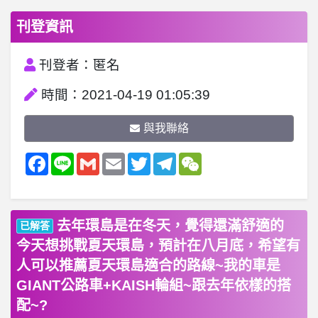
刊登資訊
刊登者：匿名
時間：2021-04-19 01:05:39
與我聯絡
Facebook
Line
Gmail
Email
Twitter
Telegram
WeChat
去年環島是在冬天，覺得還滿舒適的
已解答
今天想挑戰夏天環島，預計在八月底，希望有
人可以推薦夏天環島適合的路線~我的車是
GIANT公路車+KAISH輪組~跟去年依樣的搭
配~?