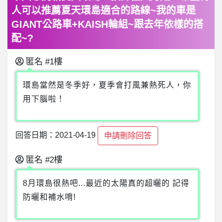
人可以推薦夏天環島適合的路線~我的車是
GIANT公路車+KAISH輪組~跟去年依樣的搭
配~?
匿名
#1樓
環島當然是冬季好，夏季會打風兼熱死人，你
用下腦啦！
回答日期：2021-04-19
申請刪除回答
匿名
#2樓
8月環島很熱吧...最近的太陽真的超曬的 記得
防曬和補水唷!