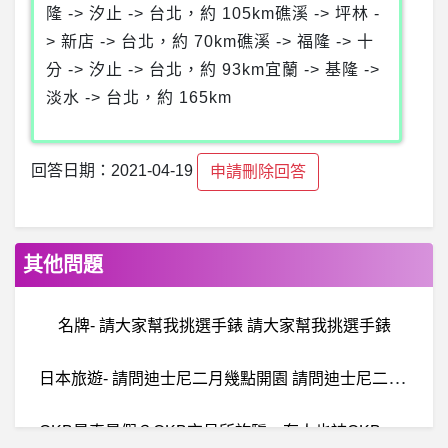
隆 -> 汐止 -> 台北，約 105km礁溪 -> 坪林 -
> 新店 -> 台北，約 70km礁溪 -> 福隆 -> 十
分 -> 汐止 -> 台北，約 93km宜蘭 -> 基隆 ->
淡水 -> 台北，約 165km
回答日期：2021-04-19
申請刪除回答
其他問題
名牌- 請大家幫我挑選手錶 請大家幫我挑選手錶
日
本旅遊- 請問迪士尼二月幾點開園 請問迪士尼二月幾點開園
O
KB是真是假？OKB交易所詐騙、有人也被OKB騙錢嗎？OKX/OKKING詐騙、多簽名冷錢包詐騙、被騙錢了拿的回來嗎？已經證實OKB是詐騙遇到需注意！