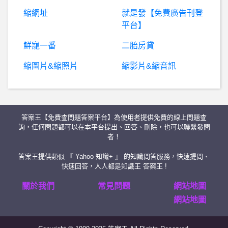
縮網址
就是發【免費廣告刊登
SevenSins- 恩寵與戒律
平台】
日
劇- 危險維納斯會很可怕嗎？ 危險維納斯會很可怕嗎？
鮮寵一番
二胎房貸
縮圖片&縮照片
縮影片&縮音訊
房屋交易- 換房的房貸 換房的房貸
希
洽- 金剛大衞對上V有機會五五波嗎？ 金剛大衞對上V有機會五五波嗎？
答案王【免費查問題答案平台】為使用者提供免費的線上問題查
希洽- 國動原來就是個80仔 國動原來就是個80仔
詢，任何問題都可以在本平台提出、回答、刪除，也可以聯繫發問
者！
BaseballXXXX- 范 范
答案王提供類似 『 Yahoo 知識+ 』 的知識問答服務，快速提問、
快速回答，人人都是知識王 答案王 !
魔
獸世界- 回鍋新手，請教裝備問題 回鍋新手，請教裝備問題
關於我們
常見問題
網站地圖
網站地圖
西斯 性愛- 看到女生纖細手臂+白嫩腋下 會很想要