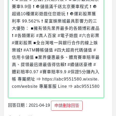
賽車9.9倍 ❗ 🔘儲值滿千送北京賽車程式 ❗ 🔘
超過10種運彩遊戲任您遊玩 ❗ 🔘運彩股票獲
利率 99.562% ❗ 星富娛樂城最具影響力的三
大優勢： ■擁有領先業界最多的各類博彩產品
❗ #各類運彩 #真人百家 #電子遊戲 #六合彩票
#運彩股票 ■全台灣唯一與銀行合作的線上娛
樂城❗ #ATM轉帳儲值 #四大超商代碼儲值 #
信用卡儲值 ■業界優惠最多、體育賽車賠率最
高、提領最迅速最值得信賴❗ #續儲送豪禮 #
體彩賠率0.97 #賽車賠率9.9 #保證5分鐘內入
帳 專屬網址 ⇒ https://abc9551580.wixsite.
com/website 專屬客服 Line ⇒ ​abc9551580
回答日期：2021-04-19
申請刪除回答