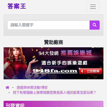
答案王
贊助廠商
遊戲與休閒活動/博弈
問下有哪個線上娛樂城願意教我真人視訊骰寶怎麼玩呢？
刊登資訊