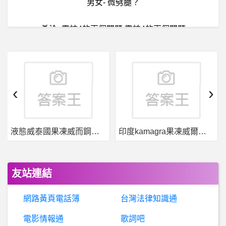
男女- 微劈腿？
希洽- 雷神4的兩個問題 雷神4的兩個問題
希
洽- 遊戲王這張卡片是參考真實人物嗎？ 遊戲王這張卡片是參考真實人物嗎？
B
aseballXXXX- 味全有點被吹太高吧 味全有點被吹太高吧
‹
›
希
洽- 死神界到底能不能搞偷襲? 死神界到底能不能搞偷襲?
液態威泰國果凍威而鋼哪裡買
印度kamagra果凍威爾剛用於治療男性勃起功能障礙
希洽- 藍染都不用上廁所嗎？ 藍染都不用上廁所嗎？
女
人話題- 不是醫療口罩但又有熔噴布是什麼意思 不是醫療口罩但又有熔噴布是什麼意思
友站連結
棒
球- 是阿飛觸殺技巧太差 還是蔡佳諺太會閃 是阿飛觸殺技巧太差 還是蔡佳諺太會閃
網路黃頁電話簿
台灣法律知識通
彰化- 北彰化推薦的肉粽店
電影情報通
歌詞吧