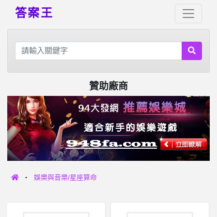
答案王
贊助廠商
娛樂與音樂/星座算命