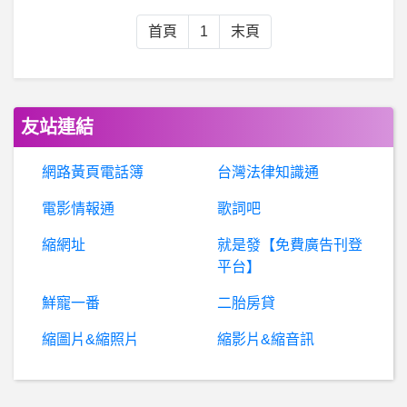
棒球- 如果日本這次在A組 如果日本這次在A組
首頁
1
末頁
台
南- 安定是個什麼樣的地方？ 安定是個什麼樣的地方？
英
雄聯盟- 現在穩定50ping是要玩什麼 現在穩定50ping是要玩什麼
友站連結
希洽- 關於購買日本同人誌 關於購買日本同人誌
網路黃頁電話簿
台灣法律知識通
股
票- 聯發科股息73元，殖利率快9%合理嗎？ 聯發科股息73元，殖利率快9%合理嗎？
電影情報通
歌詞吧
縮網址
就是發【免費廣告刊登
投資詐騙
平台】
詐
騙資訊：永慈詐騙？怡勝詐騙？鑫永詐騙？都是假投資在行騙中！
鮮寵一番
二胎房貸
縮圖片&縮照片
縮影片&縮音訊
股票- 電子股營收？ 電子股營收？ 已刪文
美容保養/沙龍- 有關網路兌換試用品