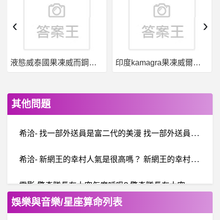
‹
›
液態威泰國果凍威而鋼哪裡買
印度kamagra果凍威爾剛用於治療男性勃起功能障礙
其他問題
希
洽- 找一部外送員是富二代的美漫 找一部外送員是富二代的美漫
希
洽- 新網王的幸村人氣是很高嗎？ 新網王的幸村人氣是很高嗎？
電
影-驚奇隊長在太空怎麼呼吸? 驚奇隊長在太空怎麼呼吸?
娛樂與音樂/星座算命列表
劍靈 - Blade & Soul- 新手的疑問