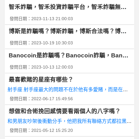
智禾詐騙，智禾投資詐騙平台，智禾詐騙無疑，詐
BaseballXXXX- 雷法 雷法
發問日期：2023-11-13 21:00:03
BaseballXXXX- 今年真暖冬吧? 今年真暖冬吧?
博斯是詐騙嗎？博斯詐騙，博斯合法嗎？博斯無法
蘋
果iOS作業系統- HomePod OS更新 HomePod OS更新
發問日期：2023-10-19 10:30:03
Banocoin是詐騙嗎？Banocoin詐騙，Bano
龍之谷- 有人有參加龍之谷手遊公會活動的嗎?
發問日期：2023-10-13 12:00:03
BaseballXXXX- 荷蘭今天先發 荷蘭今天先發
最喜歡賭的星座有哪些？
S
ony PSP/PSV- psp1007更新6.61最後ㄧ步選錯黑屏
發問日期：2022-06-17 15:49:56
美
調查網站「灰色地帶」：英軍方非法間諜手段或傷及俄烏平民
想做和合術挽回感情要看兩個人的八字嗎？
和男朋友吵架後衝動分手，他把我所有聯絡方式都拉黑封鎖
嘻
哈音樂- 大嘻哈演唱會的南北卡司差距 大嘻哈演唱會的南北卡司差距
發問日期：2021-05-12 15:25:20